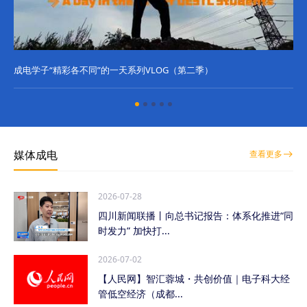
成电学子“精彩各不同”的一天系列VLOG（第二季）
成
媒体成电
查看更多
2026-07-28
四川新闻联播丨向总书记报告：体系化推进“同
时发力” 加快打...
2026-07-02
【人民网】智汇蓉城・共创价值｜电子科大经
管低空经济（成都...