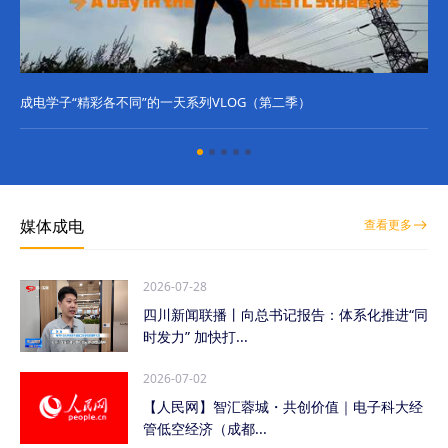
成电学子“精彩各不同”的一天系列VLOG（第二季）
成
媒体成电
查看更多
2026-07-28
四川新闻联播丨向总书记报告：体系化推进“同
时发力” 加快打...
2026-07-02
【人民网】智汇蓉城・共创价值｜电子科大经
管低空经济（成都...