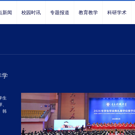
点新闻
校园时讯
专题报道
教育教学
科研学术
年学
学生
萍、
、韩