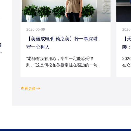
江
2026-06-09
2026
【美丽成电·师德之美】择一事深耕，
【
模
守一心树人
陟：
家
“老师有没有用心，学生一定能感受得
20
到。”这是何松柏教授常挂在嘴边的一句
在众
话。这位土生土长的成电人，从1991级光
学院
电五系的学子一路走来，二十余年间，深
磁场
耕“模拟电路基础”“电路分析与电子线路”等
空天
查看更多
工科核心课程...
钻研的