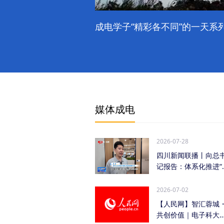
成电学子“精彩各不同”的一天系列
媒体成电
2026-07-28
四川新闻联播丨向总
记报告：体系化推进“
时发力” 加快打...
2026-07-02
【人民网】智汇蓉城
共创价值｜电子科大