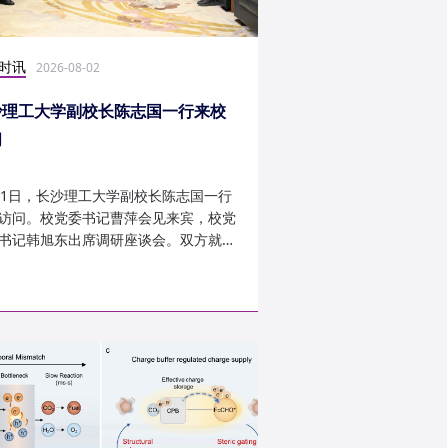
时讯
科研学术
2026-08-02
2026-07-30
沙理工大学副校长陈志国一行来校
计算机学院鲁力教授
问
MICRO 2026录用
31日，长沙理工大学副校长陈志国一行
近日，第59届IEEE/A
访问。校党委书记曹萍会见来宾，校党
讨会（The 59th IEEE/
书记韩旭东出席调研座谈会。双方就学
InternationalSymposi
设、人才培养等深入交...
Microarchitecture
论文录用结果。我...