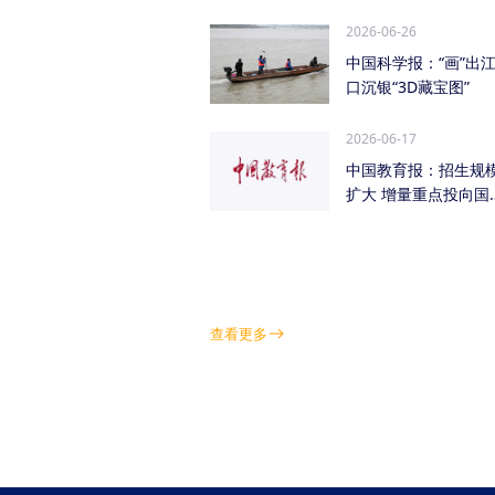
管低空经济（成都...
2026-06-26
中国科学报：“画”出
口沉银“3D藏宝图”
2026-06-17
中国教育报：招生规
扩大 增量重点投向国
急需紧缺学科领域
查看更多