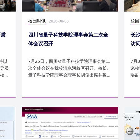
校园时讯
校园
2026-08-05
新质
四川省量子科技学院理事会第二次全
长
体会议召开
访
持以
7月25日，四川省量子科技学院理事会第二
7月
导员
次全体会议在我校清水河校区召开。校长、
来校
校
量子科技学院理事会理事长胡俊出席并致
委副
辞。校党委副书记、副校长李...
科建