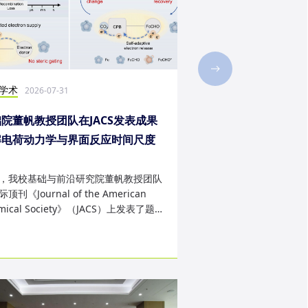
学术
社会实践
2026-07-31
2026-07-28
院董帆教授团队在JACS发表成果
2026年第二十三届“
解电荷动力学与界面反应时间尺度
西班牙内布里哈大学
配难题
成
，我校基础与前沿研究院董帆教授团队
近日，我校第二十三届“
顶刊《Journal of the American
学生赴西班牙内布里哈
mical Society》（JACS）上发表了题
天的暑期交流项目。该
art Charge Buffer-Mod...
习、前沿科技实战、文..