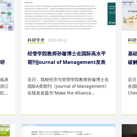
科研学术
科研
2026-08-02
经管学院教师孙璇博士在国际高水平
基础
表研
期刊Journal of Management发表
破
研究成果
失
临床
近日，我校经济与管理学院教师孙璇博士在
近日
浙江
国际A类期刊《Journal of Management》
在国际
区
在线发表题为“Make the Alliance
Che
Personal: A Dependence Framewor...
为“Sm