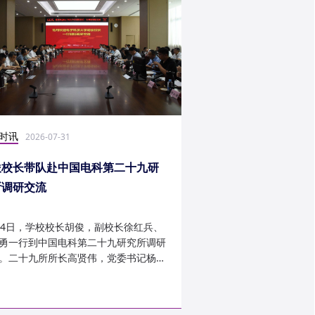
时讯
社会实践
2026-07-31
2026-07-27
俊校长带队赴中国电科第二十九研
光电学子赴康定开展
所调研交流
24日，学校校长胡俊，副校长徐红兵、
光电科学与工程学院光
勇一行到中国电科第二十九研究所调研
研究生第一党支部、信
。二十九所所长高贤伟，党委书记杨建
究生第二党支部组建“康
副所长孟建、袁琦莉、...
于 7 月 14 日至 7 月 ...