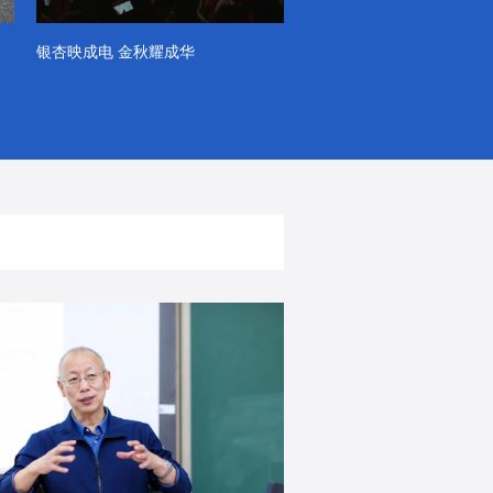
银杏映成电 金秋耀成华
系列VLOG（第一季）
出彩！春天里！