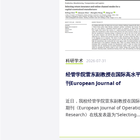
科研学术
2026-07-31
经管学院雷东副教授在国际高水
刊European Journal of
Operational Research发表研
果
近日，我校经管学院雷东副教授在国际
期刊《European Journal of Operatio
Research》在线发表题为“Selecting
return insurance and online ...