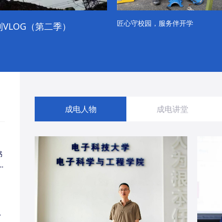
匠心守校园，服务伴开学
VLOG（第二季）
成电学子“精彩各不同”的一天
成电人物
成电讲堂
书
同
・
经