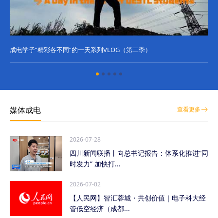
成电学子“精彩各不同”的一天系列VLOG（第二季）
成
媒体成电
查看更多
2026-07-28
四川新闻联播丨向总书记报告：体系化推进“同
时发力” 加快打...
2026-07-02
【人民网】智汇蓉城・共创价值｜电子科大经
管低空经济（成都...