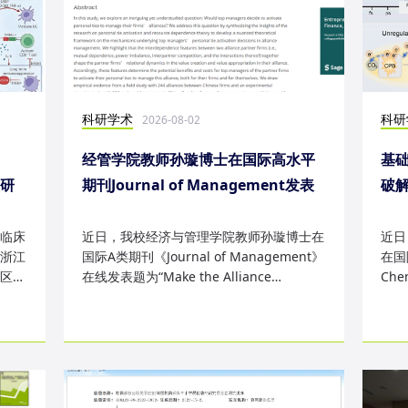
科研学术
科研
2026-08-02
经管学院教师孙璇博士在国际高水平
基础
表研
期刊Journal of Management发表
破
研究成果
失
临床
近日，我校经济与管理学院教师孙璇博士在
近日
浙江
国际A类期刊《Journal of Management》
在国际
区
在线发表题为“Make the Alliance
Che
Personal: A Dependence Framewor...
为“Sm