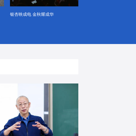
银杏映成电 金秋耀成华
系列VLOG（第一季）
出彩！春天里！