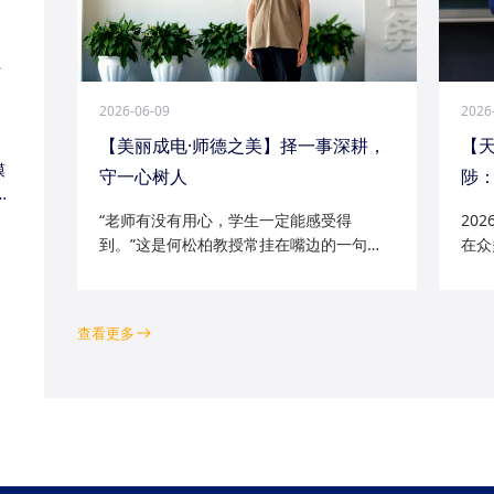
江
2026-06-09
2026
【美丽成电·师德之美】择一事深耕，
【
模
守一心树人
陟：
家
“老师有没有用心，学生一定能感受得
20
到。”这是何松柏教授常挂在嘴边的一句
在众
话。这位土生土长的成电人，从1991级光
学院
电五系的学子一路走来，二十余年间，深
磁场
耕“模拟电路基础”“电路分析与电子线路”等
空天
查看更多
工科核心课程...
钻研的