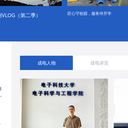
匠心守校园，服务伴开学
VLOG（第二季）
成电学子“精彩各不同”的一天
成电人物
成电讲堂
书
同
・
经