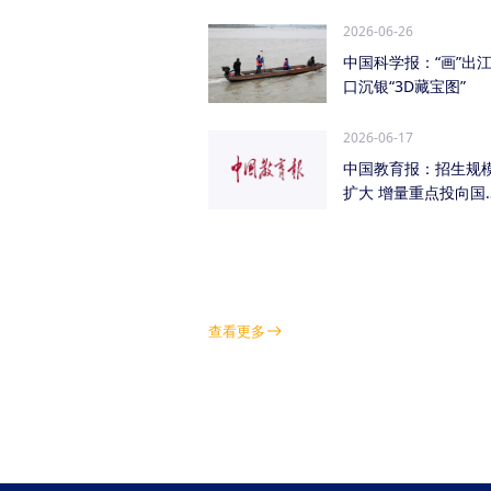
管低空经济（成都...
2026-06-26
中国科学报：“画”出
口沉银“3D藏宝图”
2026-06-17
中国教育报：招生规
扩大 增量重点投向国
急需紧缺学科领域
查看更多