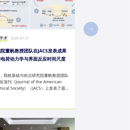
学术
社会实践
2026-07-31
2026-07-28
院董帆教授团队在JACS发表成果
2026年第二十三届“
解电荷动力学与界面反应时间尺度
西班牙内布里哈大学
配难题
成
，我校基础与前沿研究院董帆教授团队
近日，我校第二十三届“
顶刊《Journal of the American
学生赴西班牙内布里哈
mical Society》（JACS）上发表了题
天的暑期交流项目。该
art Charge Buffer-Mod...
习、前沿科技实战、文..