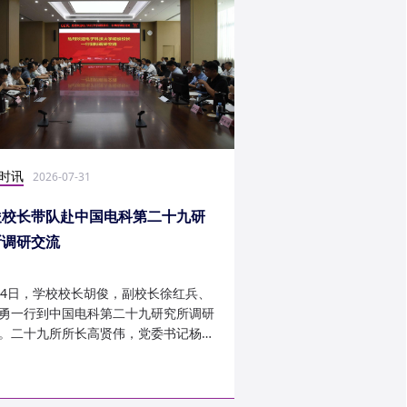
时讯
社会实践
2026-07-31
2026-07-27
俊校长带队赴中国电科第二十九研
光电学子赴康定开展
所调研交流
24日，学校校长胡俊，副校长徐红兵、
光电科学与工程学院光
勇一行到中国电科第二十九研究所调研
研究生第一党支部、信
。二十九所所长高贤伟，党委书记杨建
究生第二党支部组建“康
副所长孟建、袁琦莉、...
于 7 月 14 日至 7 月 ...