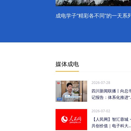
成电学子“精彩各不同”的一天系列
媒体成电
2026-07-28
四川新闻联播丨向总
记报告：体系化推进“
时发力” 加快打...
2026-07-02
【人民网】智汇蓉城
共创价值｜电子科大