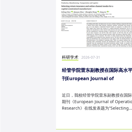
科研学术
2026-07-31
经管学院雷东副教授在国际高水
刊European Journal of
Operational Research发表研
果
近日，我校经管学院雷东副教授在国际
期刊《European Journal of Operatio
Research》在线发表题为“Selecting
return insurance and online ...