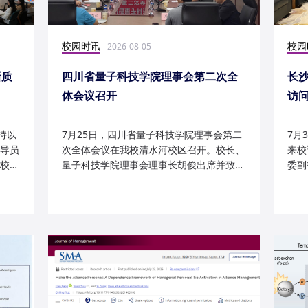
校园时讯
校园
2026-08-05
新质
四川省量子科技学院理事会第二次全
长
体会议召开
访
持以
7月25日，四川省量子科技学院理事会第二
7月
导员
次全体会议在我校清水河校区召开。校长、
来校
校
量子科技学院理事会理事长胡俊出席并致
委副
辞。校党委副书记、副校长李...
科建