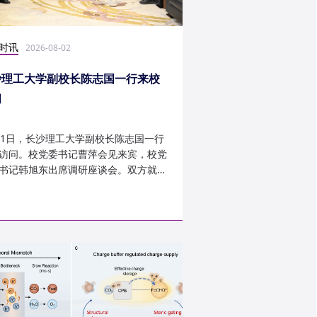
时讯
科研学术
2026-08-02
2026-07-30
沙理工大学副校长陈志国一行来校
计算机学院鲁力教授
问
MICRO 2026录用
31日，长沙理工大学副校长陈志国一行
近日，第59届IEEE/A
访问。校党委书记曹萍会见来宾，校党
讨会（The 59th IEEE/
书记韩旭东出席调研座谈会。双方就学
InternationalSymposi
设、人才培养等深入交...
Microarchitecture
论文录用结果。我...