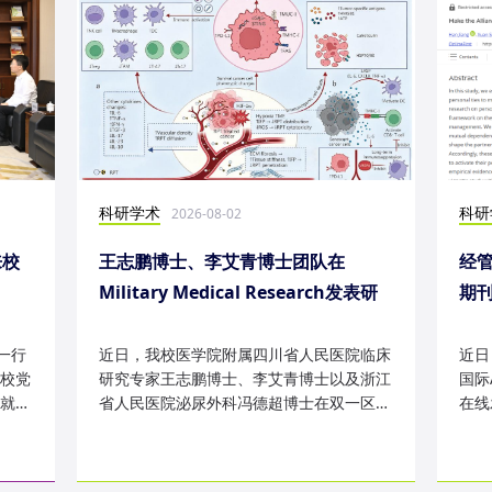
科研学术
科研
2026-08-02
来校
王志鹏博士、李艾青博士团队在
经
Military Medical Research发表研
期刊
究成果
研
一行
近日，我校医学院附属四川省人民医院临床
近日
校党
研究专家王志鹏博士、李艾青博士以及浙江
国际A
就学
省人民医院泌尿外科冯德超博士在双一区
在线发
TOP 期刊 Military Medica...
Pers