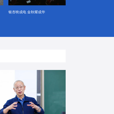
银杏映成电 金秋耀成华
系列VLOG（第一季）
出彩！春天里！