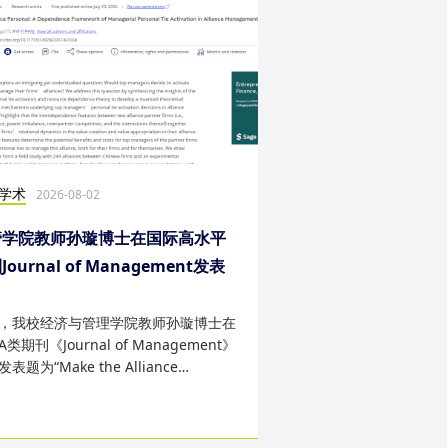
学术
科研学术
2026-08-02
2026-07-29
管学院教师孙璇博士在国际高水平
黄洪钟和刘宇教授受
Journal of Management发表
械工程学报(英文)》
究成果
报》编委会委员
，我校经济与管理学院教师孙璇博士在
7月27日至28日，《中
类期刊《Journal of Management》
文)》第五届编委会成立
表题为“Make the Alliance
学报》第十二届编委会
onal: A Dependence Framewor...
召开。机电学院黄洪钟教授