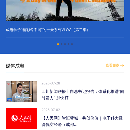
成电学子“精彩各不同”的一天系列VLOG（第二季）
成
媒体成电
查看更多
2026-07-28
四川新闻联播丨向总书记报告：体系化推进“同
时发力” 加快打...
2026-07-02
【人民网】智汇蓉城・共创价值｜电子科大经
管低空经济（成都...