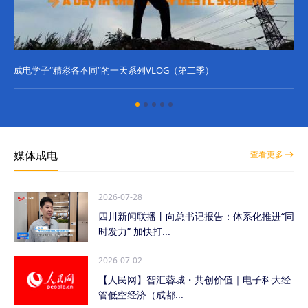
成电学子“精彩各不同”的一天系列VLOG（第二季）
成
媒体成电
查看更多
2026-07-28
四川新闻联播丨向总书记报告：体系化推进“同
时发力” 加快打...
2026-07-02
【人民网】智汇蓉城・共创价值｜电子科大经
管低空经济（成都...