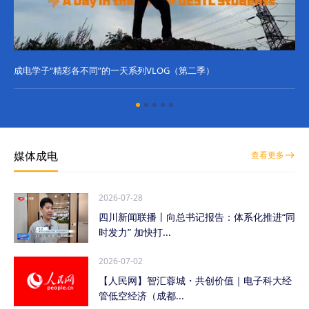
成电学子“精彩各不同”的一天系列VLOG（第二季）
成
媒体成电
查看更多
2026-07-28
四川新闻联播丨向总书记报告：体系化推进“同
时发力” 加快打...
2026-07-02
【人民网】智汇蓉城・共创价值｜电子科大经
管低空经济（成都...