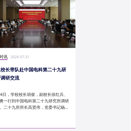
时讯
社会实践
2026-07-31
2026-07-27
俊校长带队赴中国电科第二十九研
光电学子赴康定开展
所调研交流
24日，学校校长胡俊，副校长徐红兵、
光电科学与工程学院光
勇一行到中国电科第二十九研究所调研
研究生第一党支部、信
。二十九所所长高贤伟，党委书记杨建
究生第二党支部组建“康
副所长孟建、袁琦莉、...
于 7 月 14 日至 7 月 ...