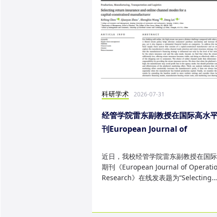
科研学术
2026-07-31
经管学院雷东副教授在国际高水
刊European Journal of
Operational Research发表研
果
近日，我校经管学院雷东副教授在国际
期刊《European Journal of Operatio
Research》在线发表题为“Selecting
return insurance and online ...