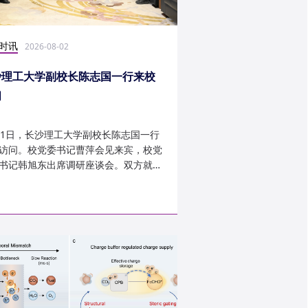
时讯
科研学术
2026-08-02
2026-07-30
沙理工大学副校长陈志国一行来校
计算机学院鲁力教授
问
MICRO 2026录用
31日，长沙理工大学副校长陈志国一行
近日，第59届IEEE/A
访问。校党委书记曹萍会见来宾，校党
讨会（The 59th IEEE/
书记韩旭东出席调研座谈会。双方就学
InternationalSymposi
设、人才培养等深入交...
Microarchitecture
论文录用结果。我...