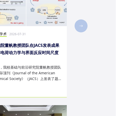
学术
社会实践
2026-07-31
2026-07-28
院董帆教授团队在JACS发表成果
2026年第二十三届“
解电荷动力学与界面反应时间尺度
西班牙内布里哈大学
配难题
成
，我校基础与前沿研究院董帆教授团队
近日，我校第二十三届“
顶刊《Journal of the American
学生赴西班牙内布里哈
mical Society》（JACS）上发表了题
天的暑期交流项目。该
art Charge Buffer-Mod...
习、前沿科技实战、文..