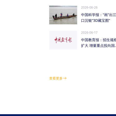
管低空经济（成都...
2026-06-26
中国科学报：“画”出
口沉银“3D藏宝图”
2026-06-17
中国教育报：招生规
扩大 增量重点投向国
急需紧缺学科领域
查看更多