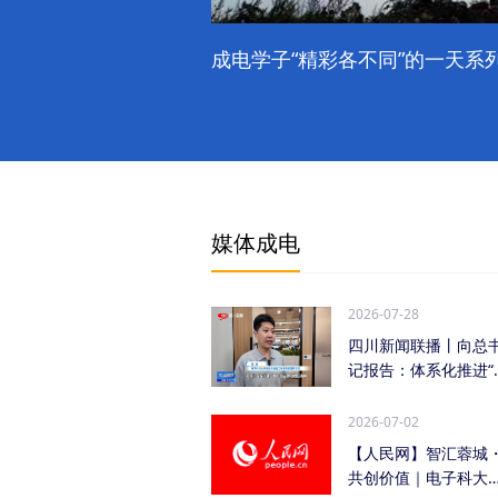
成电学子“精彩各不同”的一天系列
媒体成电
2026-07-28
四川新闻联播丨向总
记报告：体系化推进“
时发力” 加快打...
2026-07-02
【人民网】智汇蓉城
共创价值｜电子科大