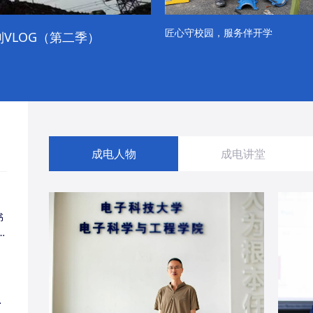
匠心守校园，服务伴开学
VLOG（第二季）
成电学子“精彩各不同”的一天
成电人物
成电讲堂
书
同
・
经