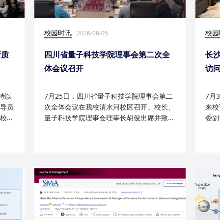
校园时讯
校园
2026-08-05
新质
四川省量子科技学院理事会第二次全
长
体会议召开
访
持以
7月25日，四川省量子科技学院理事会第二
7月
导员
次全体会议在我校清水河校区召开。校长、
来校
校
量子科技学院理事会理事长胡俊出席并致
委副
辞。校党委副书记、副校长李...
科建