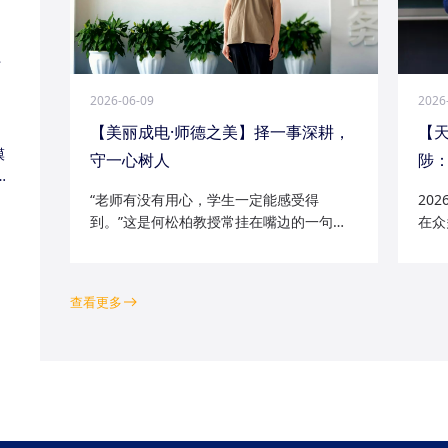
江
2026-06-09
2026
【美丽成电·师德之美】择一事深耕，
【
模
守一心树人
陟：
家
“老师有没有用心，学生一定能感受得
20
到。”这是何松柏教授常挂在嘴边的一句
在众
话。这位土生土长的成电人，从1991级光
学院
电五系的学子一路走来，二十余年间，深
磁场
耕“模拟电路基础”“电路分析与电子线路”等
空天
查看更多
工科核心课程...
钻研的