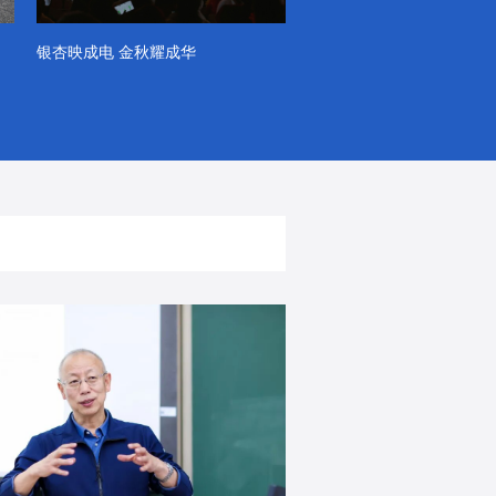
银杏映成电 金秋耀成华
系列VLOG（第一季）
出彩！春天里！