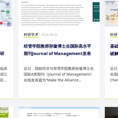
科研学术
科研
2026-08-02
经管学院教师孙璇博士在国际高水平
基础
表研
期刊Journal of Management发表
破
研究成果
失
临床
近日，我校经济与管理学院教师孙璇博士在
近日
浙江
国际A类期刊《Journal of Management》
在国际
区
在线发表题为“Make the Alliance
Che
Personal: A Dependence Framewor...
为“Sm