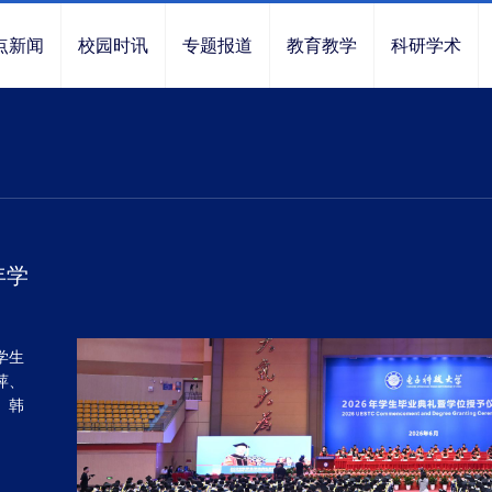
点新闻
校园时讯
专题报道
教育教学
科研学术
年学
学生
萍、
、韩