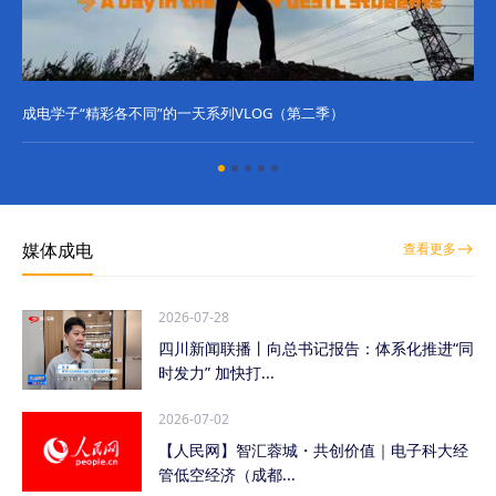
成电学子“精彩各不同”的一天系列VLOG（第二季）
成
媒体成电
查看更多
2026-07-28
四川新闻联播丨向总书记报告：体系化推进“同
时发力” 加快打...
2026-07-02
【人民网】智汇蓉城・共创价值｜电子科大经
管低空经济（成都...