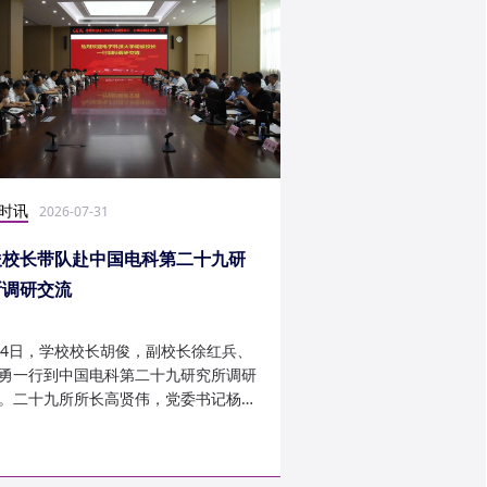
时讯
社会实践
2026-07-31
2026-07-27
俊校长带队赴中国电科第二十九研
光电学子赴康定开展
所调研交流
24日，学校校长胡俊，副校长徐红兵、
光电科学与工程学院光
勇一行到中国电科第二十九研究所调研
研究生第一党支部、信
。二十九所所长高贤伟，党委书记杨建
究生第二党支部组建“康
副所长孟建、袁琦莉、...
于 7 月 14 日至 7 月 ...