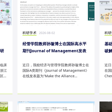
科研学术
科研
2026-08-02
经管学院教师孙璇博士在国际高水平
基础
表研
期刊Journal of Management发表
破
研究成果
失
临床
近日，我校经济与管理学院教师孙璇博士在
近日
浙江
国际A类期刊《Journal of Management》
在国际
区
在线发表题为“Make the Alliance
Che
Personal: A Dependence Framewor...
为“Sm