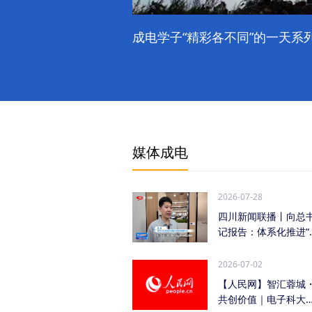
成电学子“精彩各不同”的一天系列
媒体成电
2026-07-28
四川新闻联播丨向总
记报告：体系化推进“
时发力” 加快打...
2026-07-02
【人民网】智汇蓉城
共创价值｜电子科大