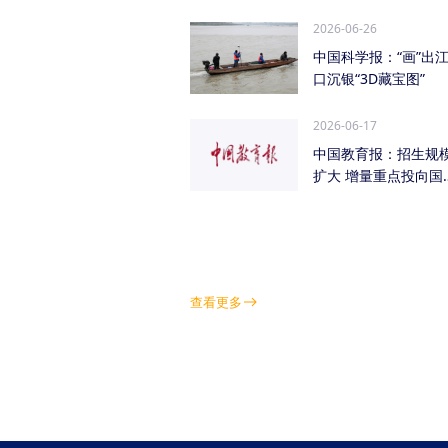
管低空经济（成都...
2026-06-26
中国科学报：“画”出
口沉银“3D藏宝图”
2026-06-17
中国教育报：招生规
扩大 增量重点投向国
急需紧缺学科领域
查看更多