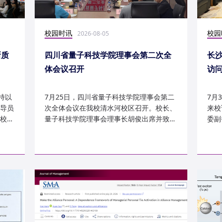
校园时讯
校园
2026-08-05
新质
四川省量子科技学院理事会第二次全
长
体会议召开
访
持以
7月25日，四川省量子科技学院理事会第二
7月
导员
次全体会议在我校清水河校区召开。校长、
来校
校
量子科技学院理事会理事长胡俊出席并致
委副
辞。校党委副书记、副校长李...
科建