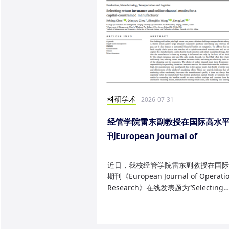
科研学术
2026-07-31
经管学院雷东副教授在国际高水
刊European Journal of
Operational Research发表研
果
近日，我校经管学院雷东副教授在国际
期刊《European Journal of Operatio
Research》在线发表题为“Selecting
return insurance and online ...