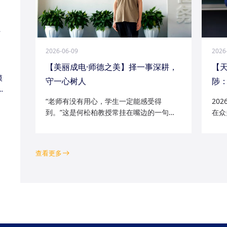
江
2026-06-09
2026
【美丽成电·师德之美】择一事深耕，
【
模
守一心树人
陟：
家
“老师有没有用心，学生一定能感受得
20
到。”这是何松柏教授常挂在嘴边的一句
在众
话。这位土生土长的成电人，从1991级光
学院
电五系的学子一路走来，二十余年间，深
磁场
耕“模拟电路基础”“电路分析与电子线路”等
空天
查看更多
工科核心课程...
钻研的