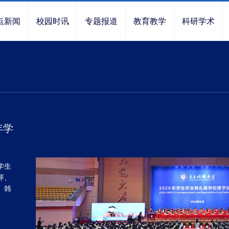
点新闻
校园时讯
专题报道
教育教学
科研学术
年学
学生
萍、
、韩