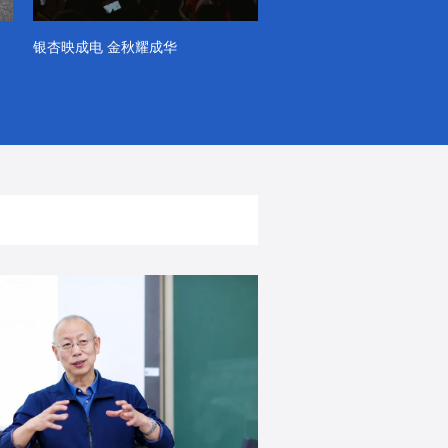
银杏映成电 金秋耀成华
系列VLOG（第一季）
出彩！春天里！