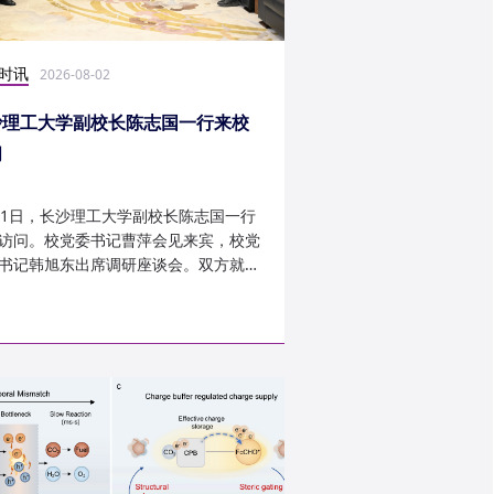
时讯
科研学术
2026-08-02
2026-07-30
沙理工大学副校长陈志国一行来校
计算机学院鲁力教授
问
MICRO 2026录用
31日，长沙理工大学副校长陈志国一行
近日，第59届IEEE/A
访问。校党委书记曹萍会见来宾，校党
讨会（The 59th IEEE/
书记韩旭东出席调研座谈会。双方就学
InternationalSymposi
设、人才培养等深入交...
Microarchitecture
论文录用结果。我...