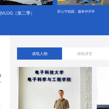
匠心守校园，服务伴开学
VLOG（第二季）
成电学子“精彩各不同”的一天
成电人物
成电讲堂
书
同
・
经