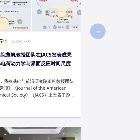
学术
社会实践
2026-07-31
2026-07-28
院董帆教授团队在JACS发表成果
2026年第二十三届“
解电荷动力学与界面反应时间尺度
西班牙内布里哈大学
配难题
成
，我校基础与前沿研究院董帆教授团队
近日，我校第二十三届“
顶刊《Journal of the American
学生赴西班牙内布里哈
mical Society》（JACS）上发表了题
天的暑期交流项目。该
art Charge Buffer-Mod...
习、前沿科技实战、文..