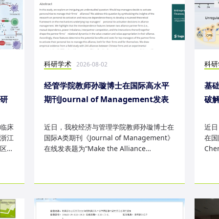
科研学术
科研
2026-08-02
经管学院教师孙璇博士在国际高水平
基础
表研
期刊Journal of Management发表
破
研究成果
失
临床
近日，我校经济与管理学院教师孙璇博士在
近日
浙江
国际A类期刊《Journal of Management》
在国际
区
在线发表题为“Make the Alliance
Che
Personal: A Dependence Framewor...
为“Sm