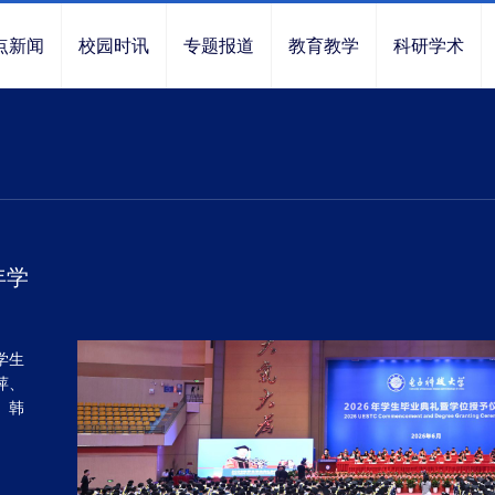
点新闻
校园时讯
专题报道
教育教学
科研学术
年学
学生
萍、
、韩