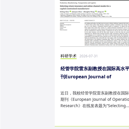
科研学术
2026-07-31
经管学院雷东副教授在国际高水
刊European Journal of
Operational Research发表研
果
近日，我校经管学院雷东副教授在国际
期刊《European Journal of Operatio
Research》在线发表题为“Selecting
return insurance and online ...