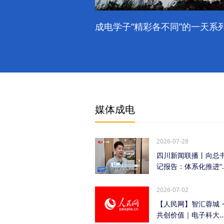
成电学子“精彩各不同”的一天系列
媒体成电
2026-07-28
四川新闻联播丨向总
记报告：体系化推进“
时发力” 加快打...
2026-07-02
【人民网】智汇蓉城
共创价值｜电子科大