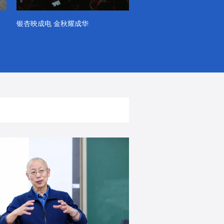
银杏映成电 金秋耀成华
系列VLOG（第一季）
出彩！春天里！