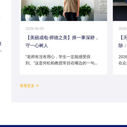
江
2026-06-09
2026
【美丽成电·师德之美】择一事深耕，
【
模
守一心树人
陟：
家
“老师有没有用心，学生一定能感受得
20
到。”这是何松柏教授常挂在嘴边的一句
在众
话。这位土生土长的成电人，从1991级光
学院
电五系的学子一路走来，二十余年间，深
磁场
耕“模拟电路基础”“电路分析与电子线路”等
空天
查看更多
工科核心课程...
钻研的