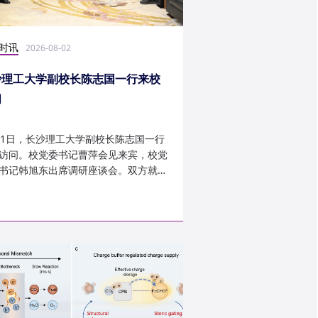
时讯
科研学术
2026-08-02
2026-07-30
沙理工大学副校长陈志国一行来校
计算机学院鲁力教授
问
MICRO 2026录用
31日，长沙理工大学副校长陈志国一行
近日，第59届IEEE/A
访问。校党委书记曹萍会见来宾，校党
讨会（The 59th IEEE/
书记韩旭东出席调研座谈会。双方就学
InternationalSymposi
设、人才培养等深入交...
Microarchitecture
论文录用结果。我...