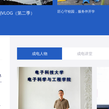
匠心守校园，服务伴开学
VLOG（第二季）
成电学子“精彩各不同”的一天
成电人物
成电讲堂
书
同
・
经