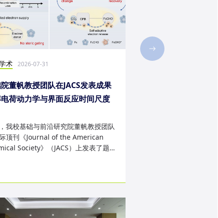
学术
社会实践
2026-07-31
2026-07-28
院董帆教授团队在JACS发表成果
2026年第二十三届“
解电荷动力学与界面反应时间尺度
西班牙内布里哈大学
配难题
成
，我校基础与前沿研究院董帆教授团队
近日，我校第二十三届“
顶刊《Journal of the American
学生赴西班牙内布里哈
mical Society》（JACS）上发表了题
天的暑期交流项目。该
art Charge Buffer-Mod...
习、前沿科技实战、文..