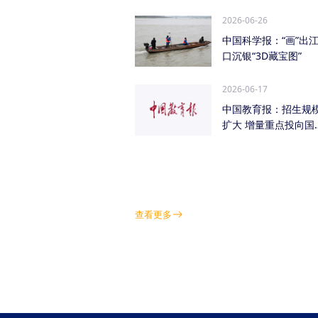
管低空经济（成都...
2026-06-26
中国科学报：“画”出
口沉银“3D藏宝图”
2026-06-17
中国教育报：招生规
扩大 增量重点投向国
急需紧缺学科领域
查看更多