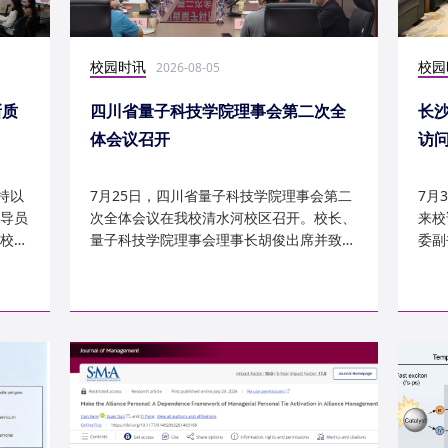
校园时讯
校园
2026-08-05
新质
四川省量子科技学院理事会第二次全
长
体会议召开
访
持以
7月25日，四川省量子科技学院理事会第二
7月
导员
次全体会议在我校清水河校区召开。校长、
来校
校
量子科技学院理事会理事长胡俊出席并致
委副
辞。校党委副书记、副校长李...
科建