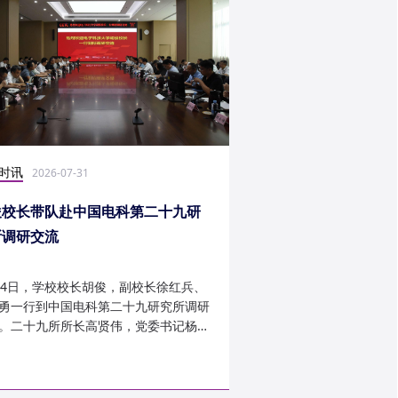
时讯
社会实践
2026-07-31
2026-07-27
俊校长带队赴中国电科第二十九研
光电学子赴康定开展
所调研交流
24日，学校校长胡俊，副校长徐红兵、
光电科学与工程学院光
勇一行到中国电科第二十九研究所调研
研究生第一党支部、信
。二十九所所长高贤伟，党委书记杨建
究生第二党支部组建“康
副所长孟建、袁琦莉、...
于 7 月 14 日至 7 月 ...