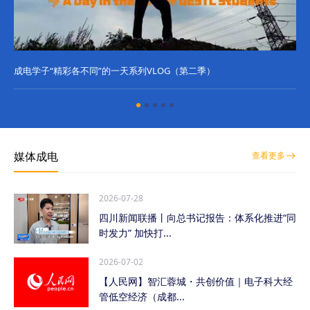
成电学子“精彩各不同”的一天系列VLOG（第二季）
成
媒体成电
查看更多
2026-07-28
四川新闻联播丨向总书记报告：体系化推进“同
时发力” 加快打...
2026-07-02
【人民网】智汇蓉城・共创价值｜电子科大经
管低空经济（成都...