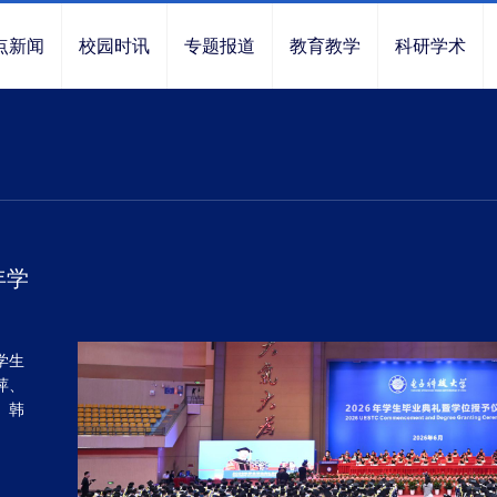
点新闻
校园时讯
专题报道
教育教学
科研学术
年学
学生
萍、
、韩