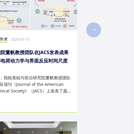
学术
社会实践
2026-07-31
2026-07-28
院董帆教授团队在JACS发表成果
2026年第二十三届“
解电荷动力学与界面反应时间尺度
西班牙内布里哈大学
配难题
成
，我校基础与前沿研究院董帆教授团队
近日，我校第二十三届“
顶刊《Journal of the American
学生赴西班牙内布里哈
mical Society》（JACS）上发表了题
天的暑期交流项目。该
art Charge Buffer-Mod...
习、前沿科技实战、文..