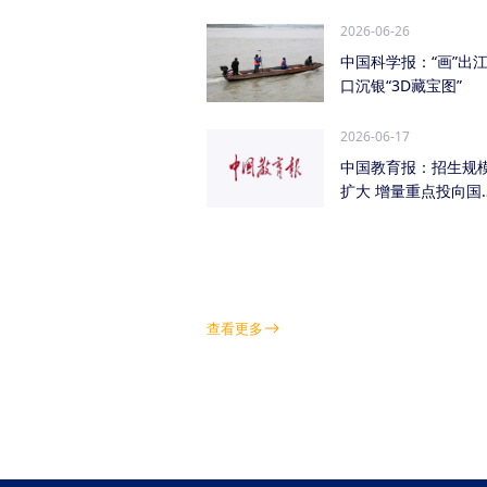
管低空经济（成都...
2026-06-26
中国科学报：“画”出
口沉银“3D藏宝图”
2026-06-17
中国教育报：招生规
扩大 增量重点投向国
急需紧缺学科领域
查看更多