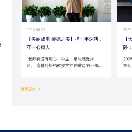
江
2026-06-09
2026
【美丽成电·师德之美】择一事深耕，
【
模
守一心树人
陟：
家
“老师有没有用心，学生一定能感受得
20
到。”这是何松柏教授常挂在嘴边的一句
在众
话。这位土生土长的成电人，从1991级光
学院
电五系的学子一路走来，二十余年间，深
磁场
耕“模拟电路基础”“电路分析与电子线路”等
空天
查看更多
工科核心课程...
钻研的