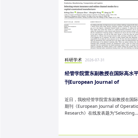
科研学术
2026-07-31
经管学院雷东副教授在国际高水
刊European Journal of
Operational Research发表研
果
近日，我校经管学院雷东副教授在国际
期刊《European Journal of Operatio
Research》在线发表题为“Selecting
return insurance and online ...