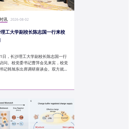
时讯
科研学术
2026-08-02
2026-07-30
沙理工大学副校长陈志国一行来校
计算机学院鲁力教授
问
MICRO 2026录用
31日，长沙理工大学副校长陈志国一行
近日，第59届IEEE/A
访问。校党委书记曹萍会见来宾，校党
讨会（The 59th IEEE/
书记韩旭东出席调研座谈会。双方就学
InternationalSymposi
设、人才培养等深入交...
Microarchitecture
论文录用结果。我...