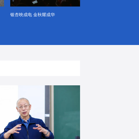
银杏映成电 金秋耀成华
系列VLOG（第一季）
出彩！春天里！