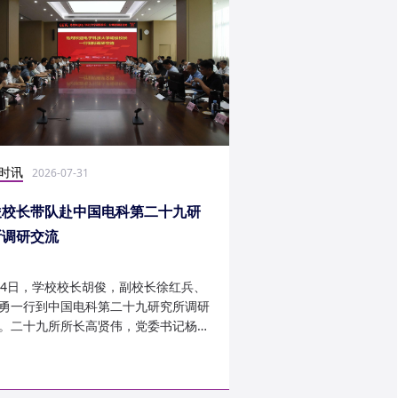
时讯
社会实践
2026-07-31
2026-07-27
俊校长带队赴中国电科第二十九研
光电学子赴康定开展
所调研交流
24日，学校校长胡俊，副校长徐红兵、
光电科学与工程学院光
勇一行到中国电科第二十九研究所调研
研究生第一党支部、信
。二十九所所长高贤伟，党委书记杨建
究生第二党支部组建“康
副所长孟建、袁琦莉、...
于 7 月 14 日至 7 月 ...