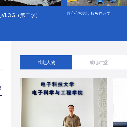
匠心守校园，服务伴开学
VLOG（第二季）
成电学子“精彩各不同”的一天
成电人物
成电讲堂
书
同
・
经