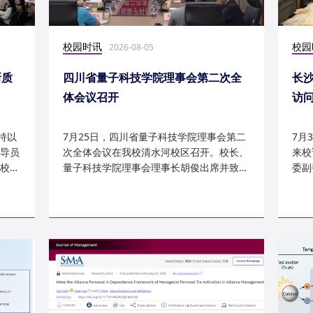
校园时讯
校园
2026-08-05
新质
四川省量子科技学院理事会第二次全
长
体会议召开
访
持以
7月25日，四川省量子科技学院理事会第二
7月
导员
次全体会议在我校清水河校区召开。校长、
来校
校
量子科技学院理事会理事长胡俊出席并致
委副
辞。校党委副书记、副校长李...
科建