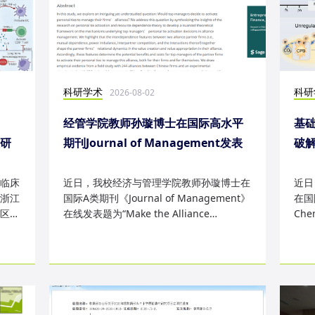
科研学术
科研
2026-08-02
经管学院教师孙璇博士在国际高水平
基础
表研
期刊Journal of Management发表
破
研究成果
失
临床
近日，我校经济与管理学院教师孙璇博士在
近日
浙江
国际A类期刊《Journal of Management》
在国际
区
在线发表题为“Make the Alliance
Che
Personal: A Dependence Framewor...
为“Sm