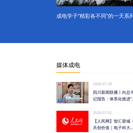
成电学子“精彩各不同”的一天系列
媒体成电
2026-07-28
四川新闻联播丨向总
记报告：体系化推进“
时发力” 加快打...
2026-07-02
【人民网】智汇蓉城
共创价值｜电子科大