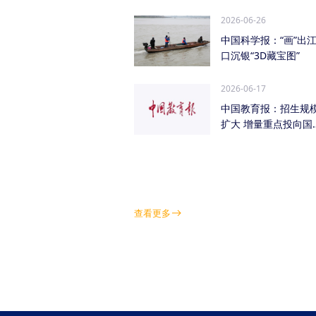
管低空经济（成都...
2026-06-26
中国科学报：“画”出
口沉银“3D藏宝图”
2026-06-17
中国教育报：招生规
扩大 增量重点投向国
急需紧缺学科领域
查看更多