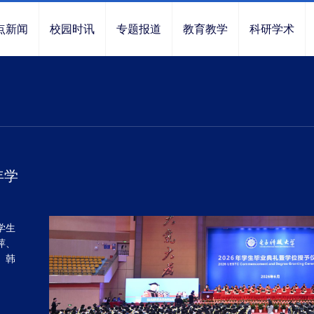
点新闻
校园时讯
专题报道
教育教学
科研学术
年学
学生
萍、
、韩