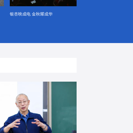
银杏映成电 金秋耀成华
系列VLOG（第一季）
出彩！春天里！