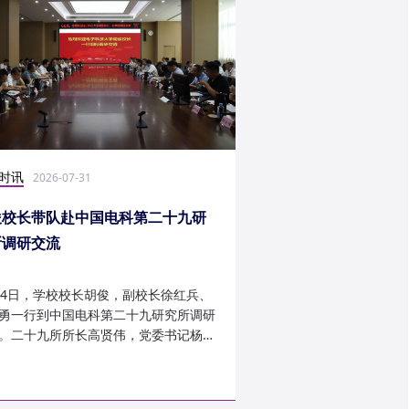
时讯
社会实践
2026-07-31
2026-07-27
俊校长带队赴中国电科第二十九研
光电学子赴康定开展
所调研交流
24日，学校校长胡俊，副校长徐红兵、
光电科学与工程学院光
勇一行到中国电科第二十九研究所调研
研究生第一党支部、信
。二十九所所长高贤伟，党委书记杨建
究生第二党支部组建“康
副所长孟建、袁琦莉、...
于 7 月 14 日至 7 月 ...