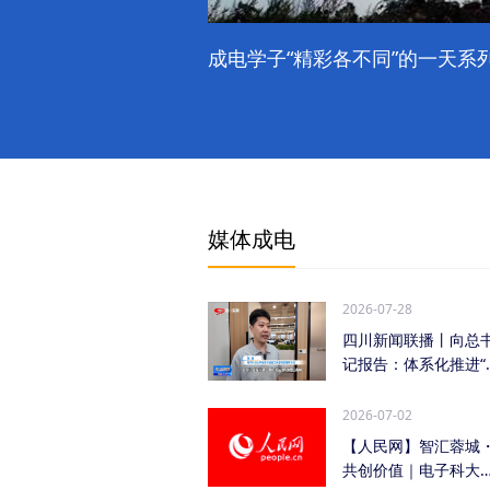
成电学子“精彩各不同”的一天系列
媒体成电
2026-07-28
四川新闻联播丨向总
记报告：体系化推进“
时发力” 加快打...
2026-07-02
【人民网】智汇蓉城
共创价值｜电子科大