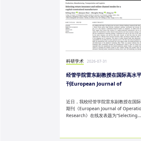
科研学术
2026-07-31
经管学院雷东副教授在国际高水
刊European Journal of
Operational Research发表研
果
近日，我校经管学院雷东副教授在国际
期刊《European Journal of Operatio
Research》在线发表题为“Selecting
return insurance and online ...