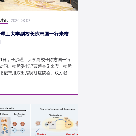
时讯
科研学术
2026-08-02
2026-07-30
沙理工大学副校长陈志国一行来校
计算机学院鲁力教授
问
MICRO 2026录用
31日，长沙理工大学副校长陈志国一行
近日，第59届IEEE/A
访问。校党委书记曹萍会见来宾，校党
讨会（The 59th IEEE/
书记韩旭东出席调研座谈会。双方就学
InternationalSymposi
设、人才培养等深入交...
Microarchitecture
论文录用结果。我...