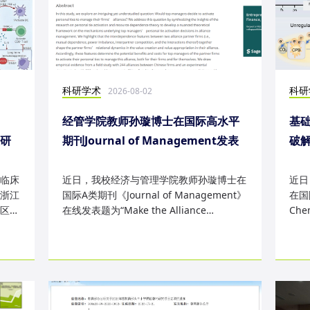
科研学术
科研
2026-08-02
经管学院教师孙璇博士在国际高水平
基础
表研
期刊Journal of Management发表
破
研究成果
失
临床
近日，我校经济与管理学院教师孙璇博士在
近日
浙江
国际A类期刊《Journal of Management》
在国际
区
在线发表题为“Make the Alliance
Che
Personal: A Dependence Framewor...
为“Sm