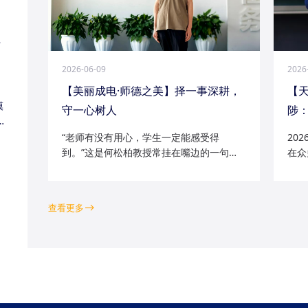
江
2026-06-09
2026
【美丽成电·师德之美】择一事深耕，
【
模
守一心树人
陟：
家
“老师有没有用心，学生一定能感受得
20
到。”这是何松柏教授常挂在嘴边的一句
在众
话。这位土生土长的成电人，从1991级光
学院
电五系的学子一路走来，二十余年间，深
磁场
耕“模拟电路基础”“电路分析与电子线路”等
空天
查看更多
工科核心课程...
钻研的