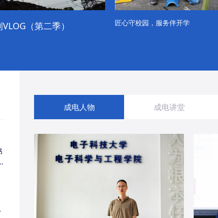
匠心守校园，服务伴开学
VLOG（第二季）
成电学子“精彩各不同”的一天
成电人物
成电讲堂
书
同
・
经