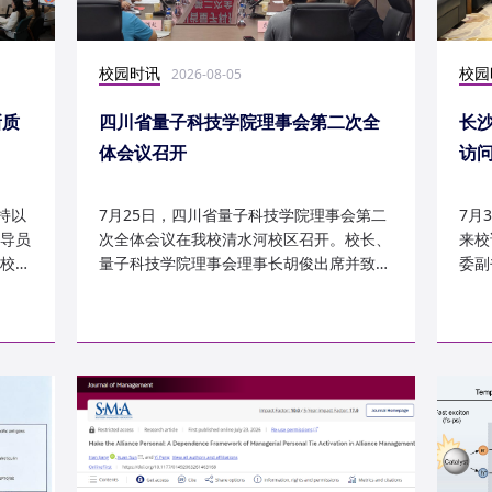
校园时讯
校园
2026-08-05
新质
四川省量子科技学院理事会第二次全
长
体会议召开
访
持以
7月25日，四川省量子科技学院理事会第二
7月
导员
次全体会议在我校清水河校区召开。校长、
来校
校
量子科技学院理事会理事长胡俊出席并致
委副
辞。校党委副书记、副校长李...
科建