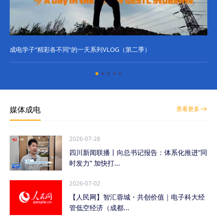
成电学子“精彩各不同”的一天系列VLOG（第二季）
成
媒体成电
查看更多
2026-07-28
四川新闻联播丨向总书记报告：体系化推进“同
时发力” 加快打...
2026-07-02
【人民网】智汇蓉城・共创价值｜电子科大经
管低空经济（成都...