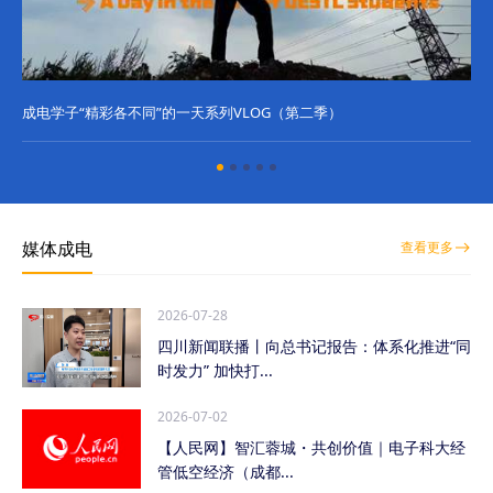
成电学子“精彩各不同”的一天系列VLOG（第二季）
成
媒体成电
查看更多
2026-07-28
四川新闻联播丨向总书记报告：体系化推进“同
时发力” 加快打...
2026-07-02
【人民网】智汇蓉城・共创价值｜电子科大经
管低空经济（成都...