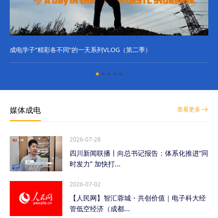
成电学子“精彩各不同”的一天系列VLOG（第二季）
成
媒体成电
查看更多
2026-07-28
四川新闻联播丨向总书记报告：体系化推进“同
时发力” 加快打...
2026-07-02
【人民网】智汇蓉城・共创价值｜电子科大经
管低空经济（成都...