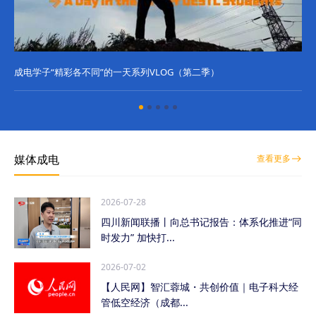
成电学子“精彩各不同”的一天系列VLOG（第二季）
成
媒体成电
查看更多
2026-07-28
四川新闻联播丨向总书记报告：体系化推进“同
时发力” 加快打...
2026-07-02
【人民网】智汇蓉城・共创价值｜电子科大经
管低空经济（成都...