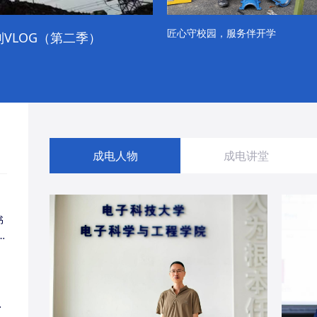
匠心守校园，服务伴开学
VLOG（第二季）
成电学子“精彩各不同”的一天
成电人物
成电讲堂
书
同
・
经