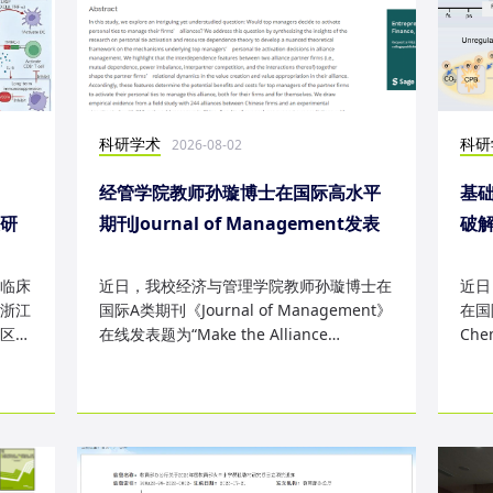
科研学术
科研
2026-08-02
经管学院教师孙璇博士在国际高水平
基础
表研
期刊Journal of Management发表
破
研究成果
失
临床
近日，我校经济与管理学院教师孙璇博士在
近日
浙江
国际A类期刊《Journal of Management》
在国际
区
在线发表题为“Make the Alliance
Che
Personal: A Dependence Framewor...
为“Sm