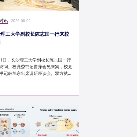
时讯
科研学术
2026-08-02
2026-07-30
沙理工大学副校长陈志国一行来校
计算机学院鲁力教授
问
MICRO 2026录用
31日，长沙理工大学副校长陈志国一行
近日，第59届IEEE/A
访问。校党委书记曹萍会见来宾，校党
讨会（The 59th IEEE/
书记韩旭东出席调研座谈会。双方就学
InternationalSymposi
设、人才培养等深入交...
Microarchitecture
论文录用结果。我...