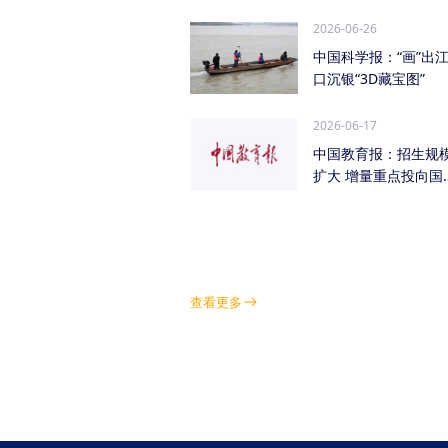
管低空经济（成都...
2026-06-26
中国科学报：“画”出
口沉银“3D藏宝图”
2026-06-17
中国教育报：招生规
扩大 增量重点投向国
急需紧缺学科领域
查看更多