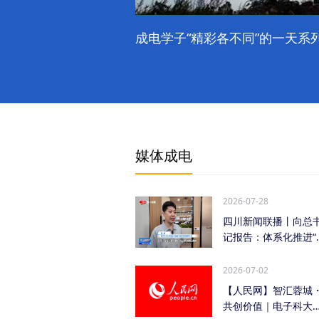
成电学子“精彩各不同”的一天系列
媒体成电
2026-07-28
四川新闻联播丨向总
记报告：体系化推进“
时发力” 加快打...
2026-07-02
【人民网】智汇蓉城
共创价值｜电子科大