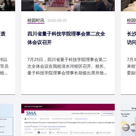
校园时讯
校园
2026-08-05
新质
四川省量子科技学院理事会第二次全
长
体会议召开
访
持以
7月25日，四川省量子科技学院理事会第二
7月
导员
次全体会议在我校清水河校区召开。校长、
来校
校
量子科技学院理事会理事长胡俊出席并致
委副
辞。校党委副书记、副校长李...
科建