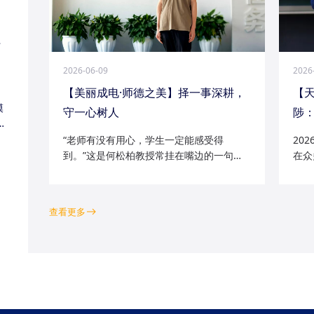
江
2026-06-09
2026
【美丽成电·师德之美】择一事深耕，
【
模
守一心树人
陟：
家
“老师有没有用心，学生一定能感受得
20
到。”这是何松柏教授常挂在嘴边的一句
在众
话。这位土生土长的成电人，从1991级光
学院
电五系的学子一路走来，二十余年间，深
磁场
耕“模拟电路基础”“电路分析与电子线路”等
空天
查看更多
工科核心课程...
钻研的