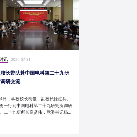
时讯
社会实践
2026-07-31
2026-07-27
俊校长带队赴中国电科第二十九研
光电学子赴康定开展
所调研交流
24日，学校校长胡俊，副校长徐红兵、
光电科学与工程学院光
勇一行到中国电科第二十九研究所调研
研究生第一党支部、信
。二十九所所长高贤伟，党委书记杨建
究生第二党支部组建“康
副所长孟建、袁琦莉、...
于 7 月 14 日至 7 月 ...