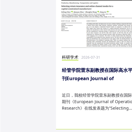
科研学术
2026-07-31
经管学院雷东副教授在国际高水
刊European Journal of
Operational Research发表研
果
近日，我校经管学院雷东副教授在国际
期刊《European Journal of Operatio
Research》在线发表题为“Selecting
return insurance and online ...