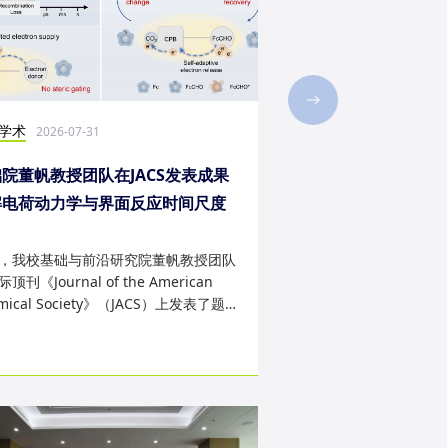
学术
社会实践
2026-07-31
2026-07-28
院董帆教授团队在JACS发表成果
2026年第二十三届“
解电荷动力学与界面反应时间尺度
西班牙内布里哈大学
配难题
成
，我校基础与前沿研究院董帆教授团队
近日，我校第二十三届“
顶刊《Journal of the American
学生赴西班牙内布里哈
mical Society》（JACS）上发表了题
天的暑期交流项目。该
art Charge Buffer-Mod...
习、前沿科技实战、文..