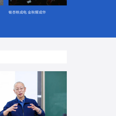
银杏映成电 金秋耀成华
系列VLOG（第一季）
出彩！春天里！