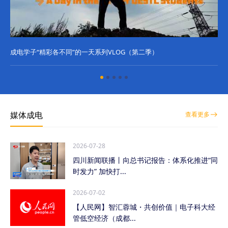
成电学子“精彩各不同”的一天系列VLOG（第二季）
成
媒体成电
查看更多
2026-07-28
四川新闻联播丨向总书记报告：体系化推进“同
时发力” 加快打...
2026-07-02
【人民网】智汇蓉城・共创价值｜电子科大经
管低空经济（成都...