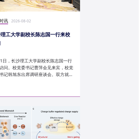
时讯
科研学术
2026-08-02
2026-07-30
沙理工大学副校长陈志国一行来校
计算机学院鲁力教授
问
MICRO 2026录用
31日，长沙理工大学副校长陈志国一行
近日，第59届IEEE/A
访问。校党委书记曹萍会见来宾，校党
讨会（The 59th IEEE/
书记韩旭东出席调研座谈会。双方就学
InternationalSymposi
设、人才培养等深入交...
Microarchitecture
论文录用结果。我...