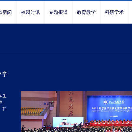
点新闻
校园时讯
专题报道
教育教学
科研学术
年学
学生
萍、
、韩