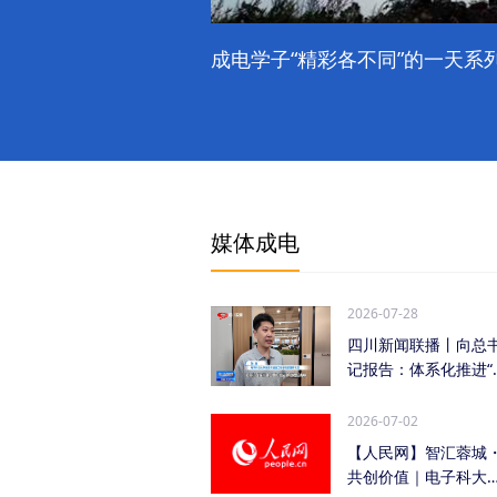
成电学子“精彩各不同”的一天系列
媒体成电
2026-07-28
四川新闻联播丨向总
记报告：体系化推进“
时发力” 加快打...
2026-07-02
【人民网】智汇蓉城
共创价值｜电子科大