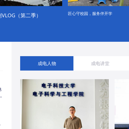
匠心守校园，服务伴开学
VLOG（第二季）
成电学子“精彩各不同”的一天
成电人物
成电讲堂
书
同
・
经