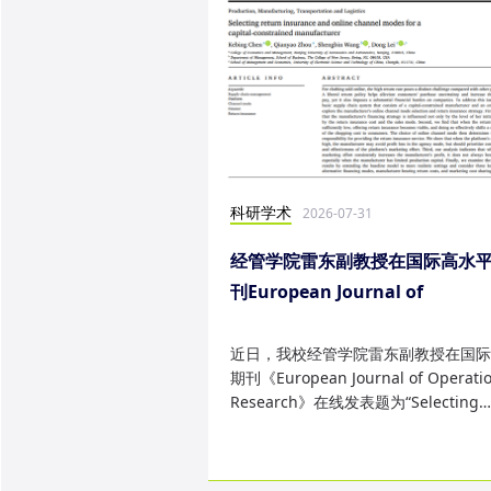
科研学术
2026-07-31
经管学院雷东副教授在国际高水
刊European Journal of
Operational Research发表研
果
近日，我校经管学院雷东副教授在国际
期刊《European Journal of Operatio
Research》在线发表题为“Selecting
return insurance and online ...