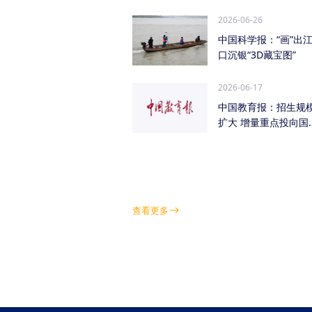
管低空经济（成都...
2026-06-26
中国科学报：“画”出
口沉银“3D藏宝图”
2026-06-17
中国教育报：招生规
扩大 增量重点投向国
急需紧缺学科领域
查看更多