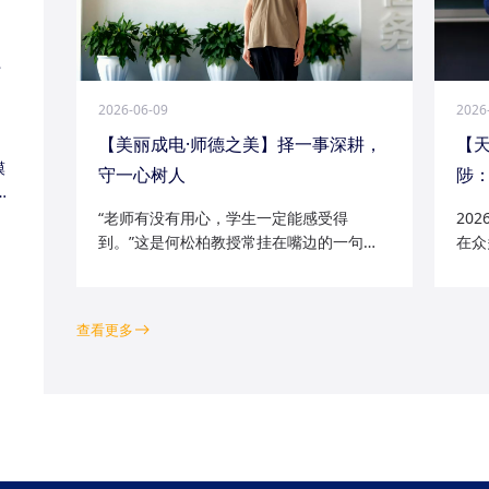
江
2026-06-09
2026
【美丽成电·师德之美】择一事深耕，
【
模
守一心树人
陟：
家
“老师有没有用心，学生一定能感受得
20
到。”这是何松柏教授常挂在嘴边的一句
在众
话。这位土生土长的成电人，从1991级光
学院
电五系的学子一路走来，二十余年间，深
磁场
耕“模拟电路基础”“电路分析与电子线路”等
空天
查看更多
工科核心课程...
钻研的