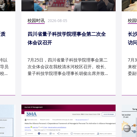
校园时讯
校园
2026-08-05
新质
四川省量子科技学院理事会第二次全
长
体会议召开
访
持以
7月25日，四川省量子科技学院理事会第二
7月
导员
次全体会议在我校清水河校区召开。校长、
来校
校
量子科技学院理事会理事长胡俊出席并致
委副
辞。校党委副书记、副校长李...
科建