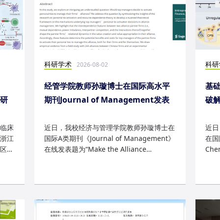
科研学术
科研
2026-08-02
经管学院教师孙璇博士在国际高水平
基础
表研
期刊Journal of Management发表
破
研究成果
失
临床
近日，我校经济与管理学院教师孙璇博士在
近日
浙江
国际A类期刊《Journal of Management》
在国际
区
在线发表题为“Make the Alliance
Che
Personal: A Dependence Framewor...
为“Sm