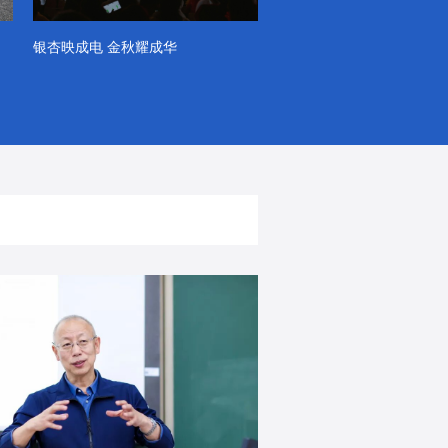
银杏映成电 金秋耀成华
系列VLOG（第一季）
出彩！春天里！