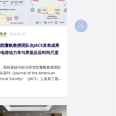
学术
社会实践
2026-07-31
2026-07-28
院董帆教授团队在JACS发表成果
2026年第二十三届“
解电荷动力学与界面反应时间尺度
西班牙内布里哈大学
配难题
成
，我校基础与前沿研究院董帆教授团队
近日，我校第二十三届“
顶刊《Journal of the American
学生赴西班牙内布里哈
mical Society》（JACS）上发表了题
天的暑期交流项目。该
art Charge Buffer-Mod...
习、前沿科技实战、文..