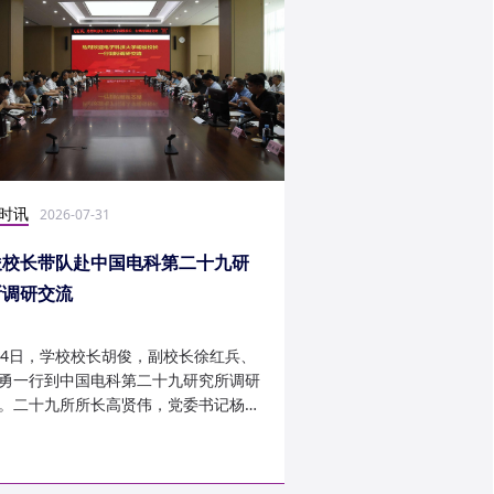
时讯
社会实践
2026-07-31
2026-07-27
俊校长带队赴中国电科第二十九研
光电学子赴康定开展
所调研交流
24日，学校校长胡俊，副校长徐红兵、
光电科学与工程学院光
勇一行到中国电科第二十九研究所调研
研究生第一党支部、信
。二十九所所长高贤伟，党委书记杨建
究生第二党支部组建“康
副所长孟建、袁琦莉、...
于 7 月 14 日至 7 月 ...