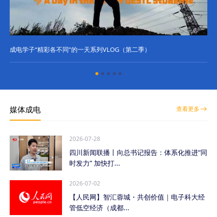
成电学子“精彩各不同”的一天系列VLOG（第二季）
成
媒体成电
查看更多
2026-07-28
四川新闻联播丨向总书记报告：体系化推进“同
时发力” 加快打...
2026-07-02
【人民网】智汇蓉城・共创价值｜电子科大经
管低空经济（成都...