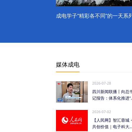
成电学子“精彩各不同”的一天系列
媒体成电
2026-07-28
四川新闻联播丨向总
记报告：体系化推进“
时发力” 加快打...
2026-07-02
【人民网】智汇蓉城
共创价值｜电子科大