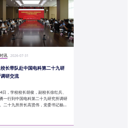
时讯
社会实践
2026-07-31
2026-07-27
俊校长带队赴中国电科第二十九研
光电学子赴康定开展
所调研交流
24日，学校校长胡俊，副校长徐红兵、
光电科学与工程学院光
勇一行到中国电科第二十九研究所调研
研究生第一党支部、信
。二十九所所长高贤伟，党委书记杨建
究生第二党支部组建“康
副所长孟建、袁琦莉、...
于 7 月 14 日至 7 月 ...