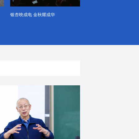
银杏映成电 金秋耀成华
系列VLOG（第一季）
出彩！春天里！