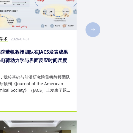
学术
社会实践
2026-07-31
2026-07-28
院董帆教授团队在JACS发表成果
2026年第二十三届“
解电荷动力学与界面反应时间尺度
西班牙内布里哈大学
配难题
成
，我校基础与前沿研究院董帆教授团队
近日，我校第二十三届“
顶刊《Journal of the American
学生赴西班牙内布里哈
mical Society》（JACS）上发表了题
天的暑期交流项目。该
art Charge Buffer-Mod...
习、前沿科技实战、文..