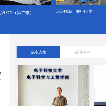
匠心守校园，服务伴开学
VLOG（第二季）
成电学子“精彩各不同”的一天
成电人物
成电讲堂
书
同
・
经