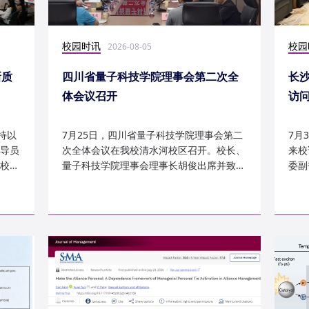
校园时讯
校园
2026-08-05
新质
四川省量子科技学院理事会第二次全
长
体会议召开
访
持以
7月25日，四川省量子科技学院理事会第二
7月
导员
次全体会议在我校清水河校区召开。校长、
来校
校
量子科技学院理事会理事长胡俊出席并致
委副
辞。校党委副书记、副校长李...
科建