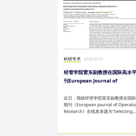
科研学术
2026-07-31
经管学院雷东副教授在国际高水
刊European Journal of
Operational Research发表研
果
近日，我校经管学院雷东副教授在国际
期刊《European Journal of Operatio
Research》在线发表题为“Selecting
return insurance and online ...