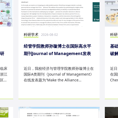
科研学术
科研
2026-08-02
经管学院教师孙璇博士在国际高水平
基础
表研
期刊Journal of Management发表
破
研究成果
失
临床
近日，我校经济与管理学院教师孙璇博士在
近日
浙江
国际A类期刊《Journal of Management》
在国际
区
在线发表题为“Make the Alliance
Che
Personal: A Dependence Framewor...
为“Sm