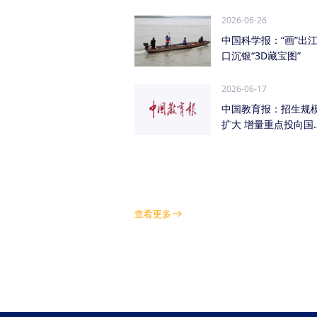
管低空经济（成都...
2026-06-26
中国科学报：“画”出
口沉银“3D藏宝图”
2026-06-17
中国教育报：招生规
扩大 增量重点投向国
急需紧缺学科领域
查看更多