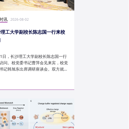
时讯
科研学术
2026-08-02
2026-07-30
沙理工大学副校长陈志国一行来校
计算机学院鲁力教授
问
MICRO 2026录用
31日，长沙理工大学副校长陈志国一行
近日，第59届IEEE/A
访问。校党委书记曹萍会见来宾，校党
讨会（The 59th IEEE/
书记韩旭东出席调研座谈会。双方就学
InternationalSymposi
设、人才培养等深入交...
Microarchitecture
论文录用结果。我...