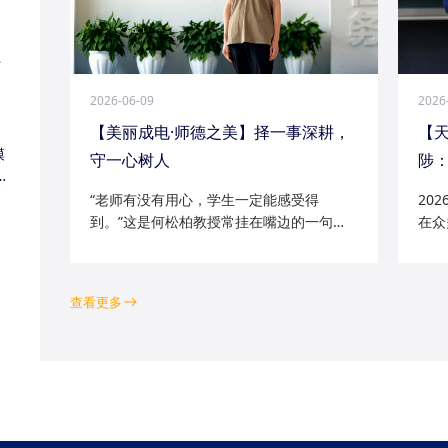
江
2026-06-09
2026
【美丽成电·师德之美】择一事深耕，
【
模
守一心树人
陟：
家
“老师有没有用心，学生一定能感受得
20
到。”这是何松柏教授常挂在嘴边的一句
在众
话。这位土生土长的成电人，从1991级光
学院
电五系的学子一路走来，二十余年间，深
磁场
耕“模拟电路基础”“电路分析与电子线路”等
空天
查看更多
工科核心课程...
钻研的