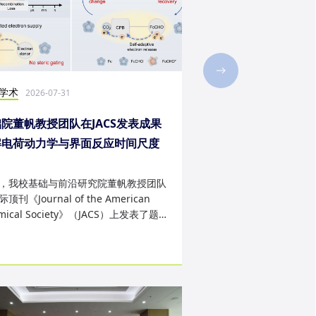
学术
社会实践
2026-07-31
2026-07-28
院董帆教授团队在JACS发表成果
2026年第二十三届“
解电荷动力学与界面反应时间尺度
西班牙内布里哈大学
配难题
成
，我校基础与前沿研究院董帆教授团队
近日，我校第二十三届“
顶刊《Journal of the American
学生赴西班牙内布里哈
mical Society》（JACS）上发表了题
天的暑期交流项目。该
art Charge Buffer-Mod...
习、前沿科技实战、文..