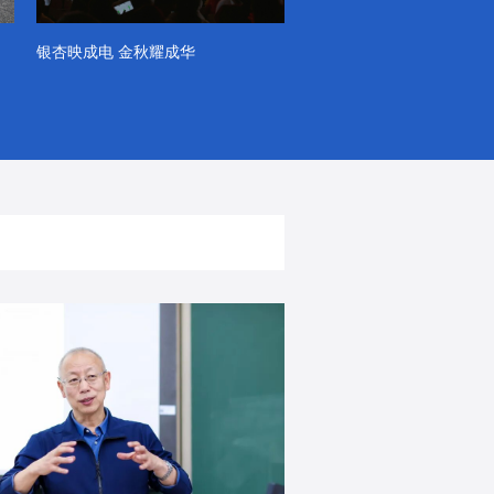
银杏映成电 金秋耀成华
系列VLOG（第一季）
出彩！春天里！