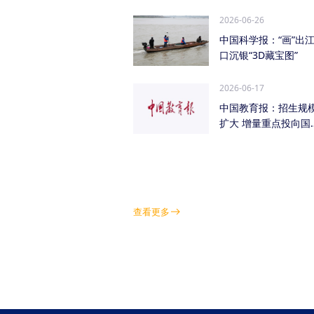
管低空经济（成都...
2026-06-26
中国科学报：“画”出
口沉银“3D藏宝图”
2026-06-17
中国教育报：招生规
扩大 增量重点投向国
急需紧缺学科领域
查看更多