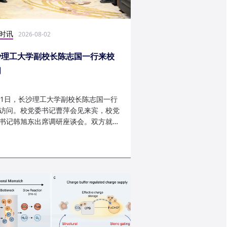
时讯
科研学术
2026-08-02
2026-07-30
沙理工大学副校长陈志国一行来校
计算机学院鲁力教授
问
MICRO 2026录用
31日，长沙理工大学副校长陈志国一行
近日，第59届IEEE/A
访问。校党委书记曹萍会见来宾，校党
讨会（The 59th IEEE/
书记韩旭东出席调研座谈会。双方就学
InternationalSymposi
设、人才培养等深入交...
Microarchitecture
论文录用结果。我...