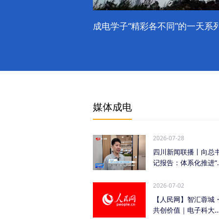
成电学子“精彩各不同”的一天系列
媒体成电
2026-07-28
四川新闻联播丨向总
记报告：体系化推进“
时发力” 加快打...
2026-07-02
【人民网】智汇蓉城
共创价值｜电子科大