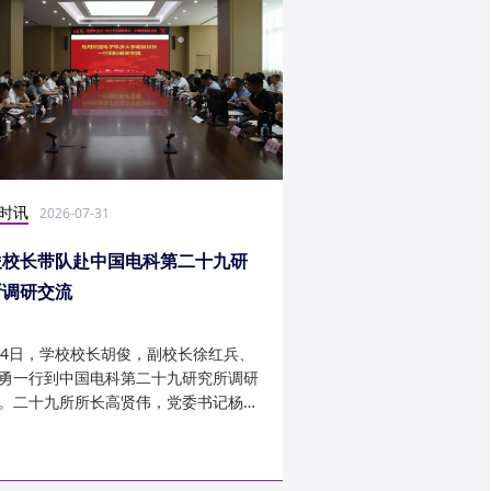
时讯
社会实践
2026-07-31
2026-07-27
俊校长带队赴中国电科第二十九研
光电学子赴康定开展
所调研交流
24日，学校校长胡俊，副校长徐红兵、
光电科学与工程学院光
勇一行到中国电科第二十九研究所调研
研究生第一党支部、信
。二十九所所长高贤伟，党委书记杨建
究生第二党支部组建“康
副所长孟建、袁琦莉、...
于 7 月 14 日至 7 月 ...