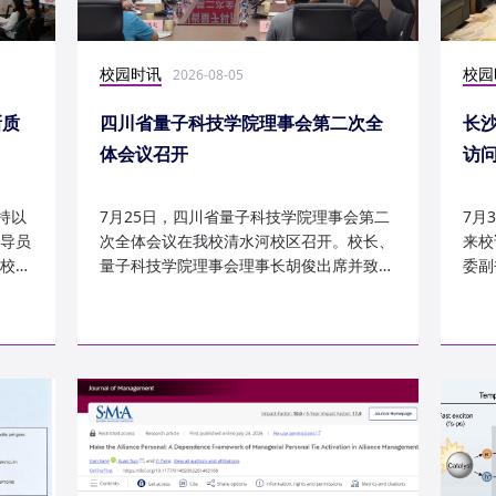
校园时讯
校园
2026-08-05
新质
四川省量子科技学院理事会第二次全
长
体会议召开
访
持以
7月25日，四川省量子科技学院理事会第二
7月
导员
次全体会议在我校清水河校区召开。校长、
来校
校
量子科技学院理事会理事长胡俊出席并致
委副
辞。校党委副书记、副校长李...
科建