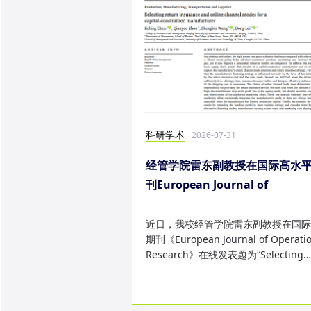
科研学术
2026-07-31
经管学院雷东副教授在国际高水
刊European Journal of
Operational Research发表研
果
近日，我校经管学院雷东副教授在国际
期刊《European Journal of Operatio
Research》在线发表题为“Selecting
return insurance and online ...