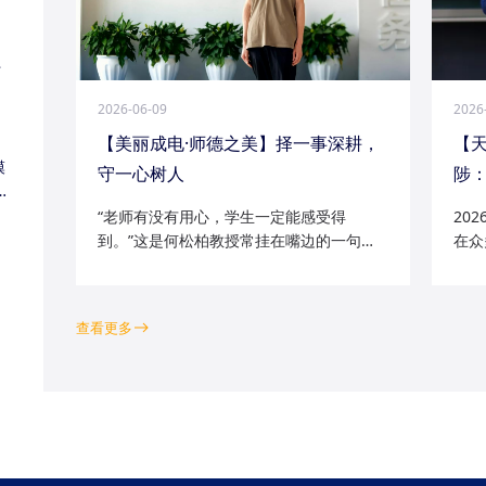
江
2026-06-09
2026
【美丽成电·师德之美】择一事深耕，
【
模
守一心树人
陟：
家
“老师有没有用心，学生一定能感受得
20
到。”这是何松柏教授常挂在嘴边的一句
在众
话。这位土生土长的成电人，从1991级光
学院
电五系的学子一路走来，二十余年间，深
磁场
耕“模拟电路基础”“电路分析与电子线路”等
空天
查看更多
工科核心课程...
钻研的