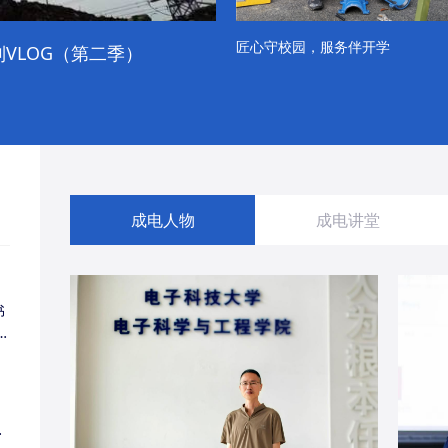
匠心守校园，服务伴开学
VLOG（第二季）
成电学子“精彩各不同”的一天
成电人物
成电讲堂
书
同
・
经