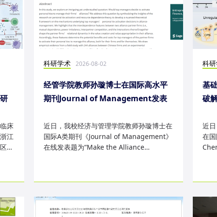
科研学术
科研
2026-08-02
经管学院教师孙璇博士在国际高水平
基础
表研
期刊Journal of Management发表
破
研究成果
失
临床
近日，我校经济与管理学院教师孙璇博士在
近日
浙江
国际A类期刊《Journal of Management》
在国际
区
在线发表题为“Make the Alliance
Che
Personal: A Dependence Framewor...
为“Sm