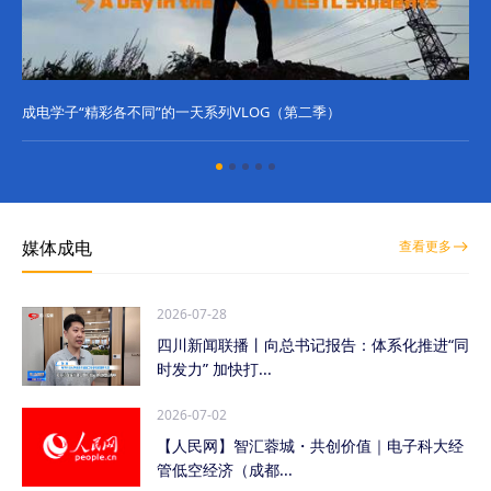
成电学子“精彩各不同”的一天系列VLOG（第二季）
成
媒体成电
查看更多
2026-07-28
四川新闻联播丨向总书记报告：体系化推进“同
时发力” 加快打...
2026-07-02
【人民网】智汇蓉城・共创价值｜电子科大经
管低空经济（成都...