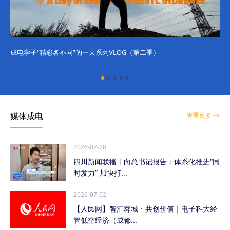
成电学子“精彩各不同”的一天系列VLOG（第二季）
成
媒体成电
查看更多
2026-07-28
四川新闻联播丨向总书记报告：体系化推进“同
时发力” 加快打...
2026-07-02
【人民网】智汇蓉城・共创价值｜电子科大经
管低空经济（成都...