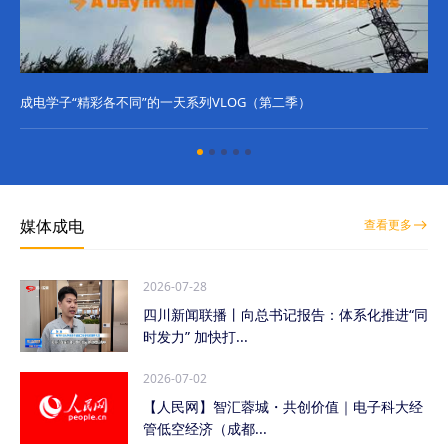
成电学子“精彩各不同”的一天系列VLOG（第二季）
成
媒体成电
查看更多
2026-07-28
四川新闻联播丨向总书记报告：体系化推进“同
时发力” 加快打...
2026-07-02
【人民网】智汇蓉城・共创价值｜电子科大经
管低空经济（成都...