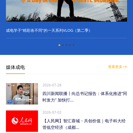
成电学子“精彩各不同”的一天系列VLOG（第二季）
成
媒体成电
查看更多
2026-07-28
四川新闻联播丨向总书记报告：体系化推进“同
时发力” 加快打...
2026-07-02
【人民网】智汇蓉城・共创价值｜电子科大经
管低空经济（成都...