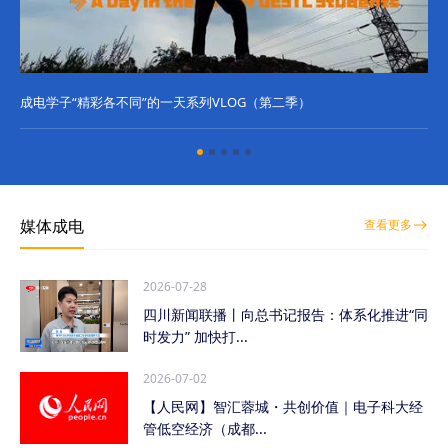
成电学子“精彩各不同”的一天系列VLOG（第二季）
成
媒体成电
查看更多
2026-07-28
四川新闻联播丨向总书记报告：体系化推进“同
时发力” 加快打...
2026-07-02
【人民网】智汇蓉城・共创价值｜电子科大经
管低空经济（成都...