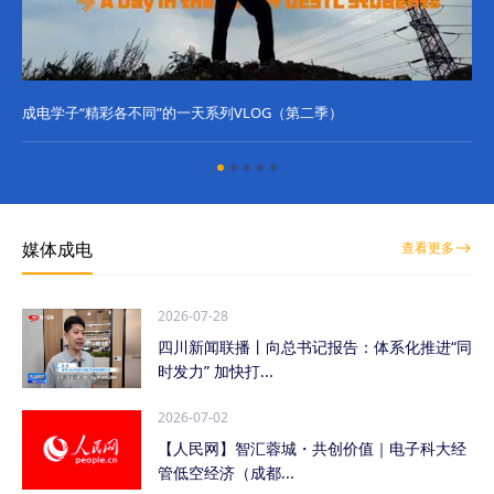
成电学子“精彩各不同”的一天系列VLOG（第二季）
成
媒体成电
查看更多
2026-07-28
四川新闻联播丨向总书记报告：体系化推进“同
时发力” 加快打...
2026-07-02
【人民网】智汇蓉城・共创价值｜电子科大经
管低空经济（成都...