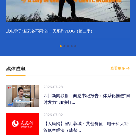
成电学子“精彩各不同”的一天系列VLOG（第二季）
成
媒体成电
查看更多
2026-07-28
四川新闻联播丨向总书记报告：体系化推进“同
时发力” 加快打...
2026-07-02
【人民网】智汇蓉城・共创价值｜电子科大经
管低空经济（成都...