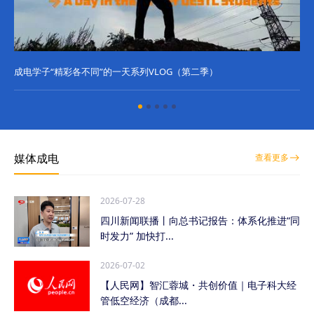
成电学子“精彩各不同”的一天系列VLOG（第二季）
成
媒体成电
查看更多
2026-07-28
四川新闻联播丨向总书记报告：体系化推进“同
时发力” 加快打...
2026-07-02
【人民网】智汇蓉城・共创价值｜电子科大经
管低空经济（成都...