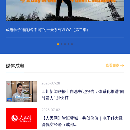
成电学子“精彩各不同”的一天系列VLOG（第二季）
成
媒体成电
查看更多
2026-07-28
四川新闻联播丨向总书记报告：体系化推进“同
时发力” 加快打...
2026-07-02
【人民网】智汇蓉城・共创价值｜电子科大经
管低空经济（成都...