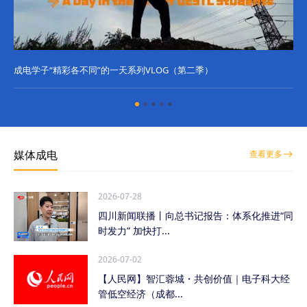
成电学子“精彩各不同”的一天系列VLOG（第二季）
成
媒体成电
查看更多
2026-07-28
四川新闻联播丨向总书记报告：体系化推进“同
时发力” 加快打...
2026-07-02
【人民网】智汇蓉城・共创价值｜电子科大经
管低空经济（成都...