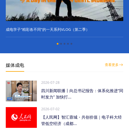
成电学子“精彩各不同”的一天系列VLOG（第二季）
成
媒体成电
查看更多
2026-07-28
四川新闻联播丨向总书记报告：体系化推进“同
时发力” 加快打...
2026-07-02
【人民网】智汇蓉城・共创价值｜电子科大经
管低空经济（成都...