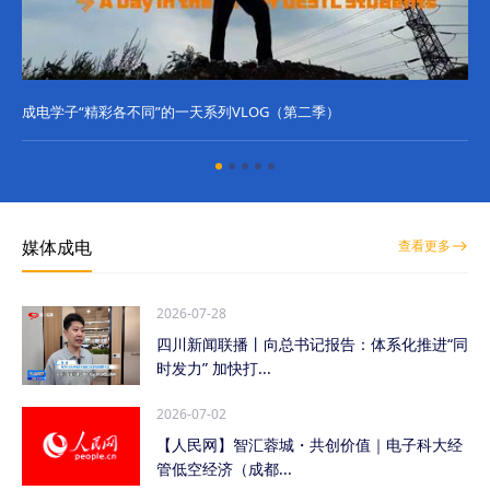
成电学子“精彩各不同”的一天系列VLOG（第二季）
成
媒体成电
查看更多
2026-07-28
四川新闻联播丨向总书记报告：体系化推进“同
时发力” 加快打...
2026-07-02
【人民网】智汇蓉城・共创价值｜电子科大经
管低空经济（成都...