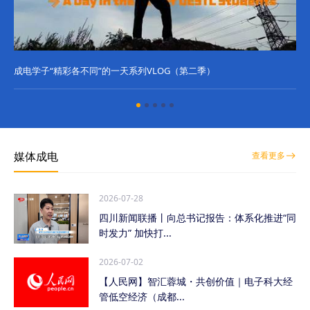
成电学子“精彩各不同”的一天系列VLOG（第二季）
成
媒体成电
查看更多
2026-07-28
四川新闻联播丨向总书记报告：体系化推进“同
时发力” 加快打...
2026-07-02
【人民网】智汇蓉城・共创价值｜电子科大经
管低空经济（成都...