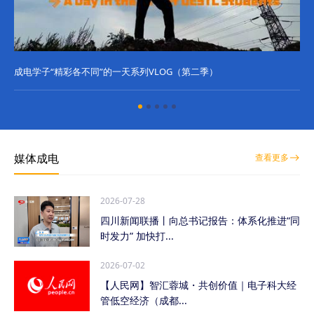
成电学子“精彩各不同”的一天系列VLOG（第二季）
成
媒体成电
查看更多
2026-07-28
四川新闻联播丨向总书记报告：体系化推进“同
时发力” 加快打...
2026-07-02
【人民网】智汇蓉城・共创价值｜电子科大经
管低空经济（成都...