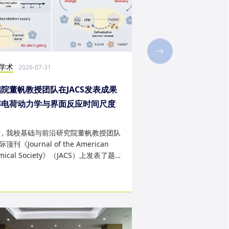
学术
社会实践
2026-07-31
2026-07-28
院董帆教授团队在JACS发表成果
2026年第二十三届“
解电荷动力学与界面反应时间尺度
西班牙内布里哈大学
配难题
成
，我校基础与前沿研究院董帆教授团队
近日，我校第二十三届“
顶刊《Journal of the American
学生赴西班牙内布里哈
mical Society》（JACS）上发表了题
天的暑期交流项目。该
art Charge Buffer-Mod...
习、前沿科技实战、文..