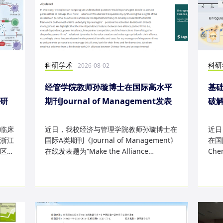
科研学术
科研
2026-08-02
经管学院教师孙璇博士在国际高水平
基础
表研
期刊Journal of Management发表
破
研究成果
失
临床
近日，我校经济与管理学院教师孙璇博士在
近日
浙江
国际A类期刊《Journal of Management》
在国际
区
在线发表题为“Make the Alliance
Che
Personal: A Dependence Framewor...
为“Sm