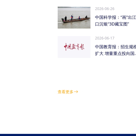
管低空经济（成都...
2026-06-26
中国科学报：“画”出
口沉银“3D藏宝图”
2026-06-17
中国教育报：招生规
扩大 增量重点投向国
急需紧缺学科领域
查看更多