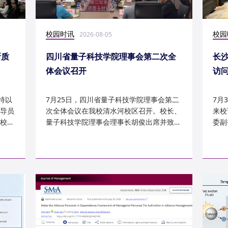
校园时讯
校园
2026-08-05
新质
四川省量子科技学院理事会第二次全
长
体会议召开
访
持以
7月25日，四川省量子科技学院理事会第二
7月
导员
次全体会议在我校清水河校区召开。校长、
来校
校
量子科技学院理事会理事长胡俊出席并致
委副
辞。校党委副书记、副校长李...
科建