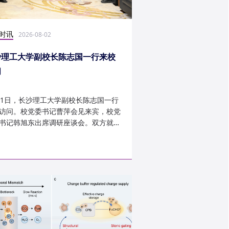
时讯
科研学术
2026-08-02
2026-07-30
沙理工大学副校长陈志国一行来校
计算机学院鲁力教授
问
MICRO 2026录用
31日，长沙理工大学副校长陈志国一行
近日，第59届IEEE/A
访问。校党委书记曹萍会见来宾，校党
讨会（The 59th IEEE/
书记韩旭东出席调研座谈会。双方就学
InternationalSymposi
设、人才培养等深入交...
Microarchitecture
论文录用结果。我...