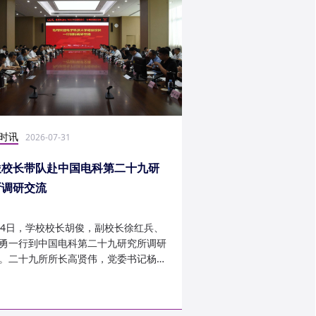
时讯
社会实践
2026-07-31
2026-07-27
俊校长带队赴中国电科第二十九研
光电学子赴康定开展
所调研交流
24日，学校校长胡俊，副校长徐红兵、
光电科学与工程学院光
勇一行到中国电科第二十九研究所调研
研究生第一党支部、信
。二十九所所长高贤伟，党委书记杨建
究生第二党支部组建“康
副所长孟建、袁琦莉、...
于 7 月 14 日至 7 月 ...