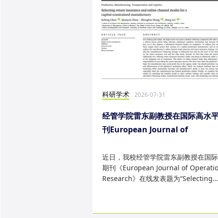
科研学术
2026-07-31
经管学院雷东副教授在国际高水
刊European Journal of
Operational Research发表研
果
近日，我校经管学院雷东副教授在国际
期刊《European Journal of Operatio
Research》在线发表题为“Selecting
return insurance and online ...