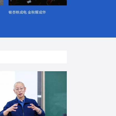
银杏映成电 金秋耀成华
系列VLOG（第一季）
出彩！春天里！