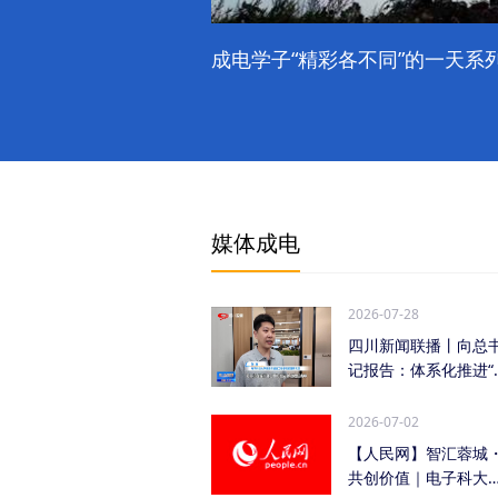
成电学子“精彩各不同”的一天系列
媒体成电
2026-07-28
四川新闻联播丨向总
记报告：体系化推进“
时发力” 加快打...
2026-07-02
【人民网】智汇蓉城
共创价值｜电子科大