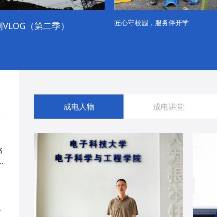
匠心守校园，服务伴开学
VLOG（第二季）
成电学子“精彩各不同”的一天
成电人物
成电讲堂
书
同
・
经