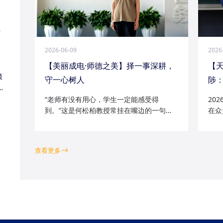
江
2026-06-09
2026
【美丽成电·师德之美】择一事深耕，
【
模
守一心树人
陟：
家
“老师有没有用心，学生一定能感受得
20
到。”这是何松柏教授常挂在嘴边的一句
在众
话。这位土生土长的成电人，从1991级光
学院
电五系的学子一路走来，二十余年间，深
磁场
耕“模拟电路基础”“电路分析与电子线路”等
空天
查看更多
工科核心课程...
钻研的