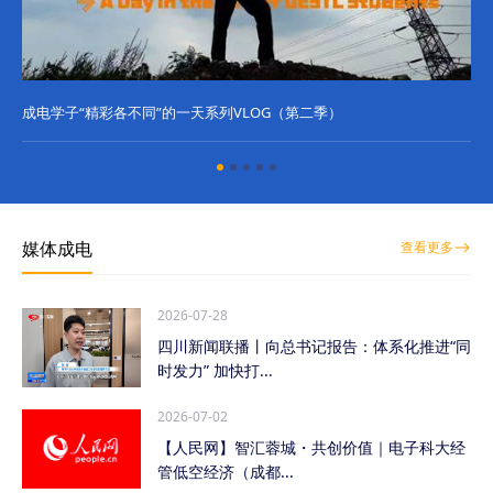
成电学子“精彩各不同”的一天系列VLOG（第二季）
成
媒体成电
查看更多
2026-07-28
四川新闻联播丨向总书记报告：体系化推进“同
时发力” 加快打...
2026-07-02
【人民网】智汇蓉城・共创价值｜电子科大经
管低空经济（成都...