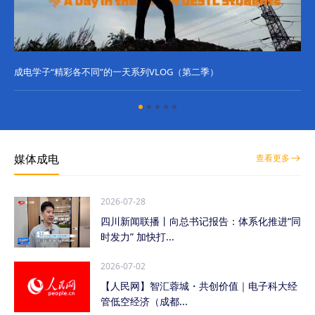
成电学子“精彩各不同”的一天系列VLOG（第二季）
成
媒体成电
查看更多
2026-07-28
四川新闻联播丨向总书记报告：体系化推进“同
时发力” 加快打...
2026-07-02
【人民网】智汇蓉城・共创价值｜电子科大经
管低空经济（成都...