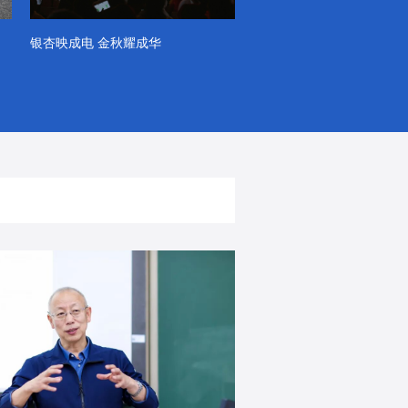
银杏映成电 金秋耀成华
系列VLOG（第一季）
出彩！春天里！