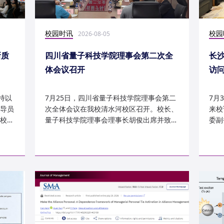
校园时讯
校园
2026-08-05
新质
四川省量子科技学院理事会第二次全
长
体会议召开
访
持以
7月25日，四川省量子科技学院理事会第二
7月
导员
次全体会议在我校清水河校区召开。校长、
来校
校
量子科技学院理事会理事长胡俊出席并致
委副
辞。校党委副书记、副校长李...
科建