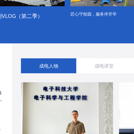
匠心守校园，服务伴开学
VLOG（第二季）
成电学子“精彩各不同”的一天
成电人物
成电讲堂
书
同
・
经