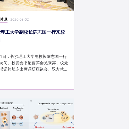
时讯
科研学术
2026-08-02
2026-07-30
沙理工大学副校长陈志国一行来校
计算机学院鲁力教授
问
MICRO 2026录用
31日，长沙理工大学副校长陈志国一行
近日，第59届IEEE/A
访问。校党委书记曹萍会见来宾，校党
讨会（The 59th IEEE/
书记韩旭东出席调研座谈会。双方就学
InternationalSymposi
设、人才培养等深入交...
Microarchitecture
论文录用结果。我...