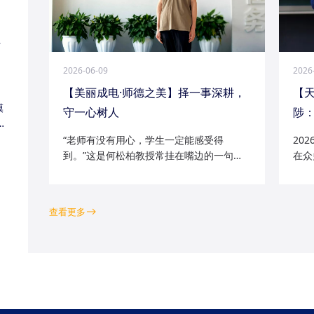
江
2026-06-09
2026
【美丽成电·师德之美】择一事深耕，
【
模
守一心树人
陟：
家
“老师有没有用心，学生一定能感受得
20
到。”这是何松柏教授常挂在嘴边的一句
在众
话。这位土生土长的成电人，从1991级光
学院
电五系的学子一路走来，二十余年间，深
磁场
耕“模拟电路基础”“电路分析与电子线路”等
空天
查看更多
工科核心课程...
钻研的