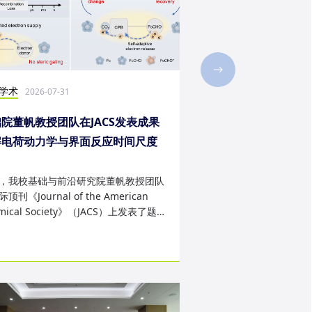
学术
社会实践
2026-07-31
2026-07-28
院董帆教授团队在JACS发表成果
2026年第二十三届“
解电荷动力学与界面反应时间尺度
西班牙内布里哈大学
配难题
成
，我校基础与前沿研究院董帆教授团队
近日，我校第二十三届“
顶刊《Journal of the American
学生赴西班牙内布里哈
mical Society》（JACS）上发表了题
天的暑期交流项目。该
art Charge Buffer-Mod...
习、前沿科技实战、文..