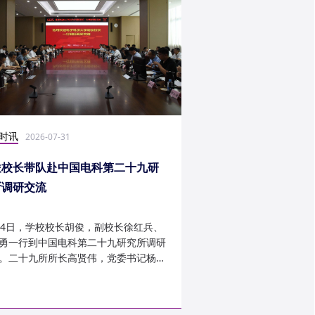
时讯
社会实践
2026-07-31
2026-07-27
俊校长带队赴中国电科第二十九研
光电学子赴康定开展
所调研交流
24日，学校校长胡俊，副校长徐红兵、
光电科学与工程学院光
勇一行到中国电科第二十九研究所调研
研究生第一党支部、信
。二十九所所长高贤伟，党委书记杨建
究生第二党支部组建“康
副所长孟建、袁琦莉、...
于 7 月 14 日至 7 月 ...