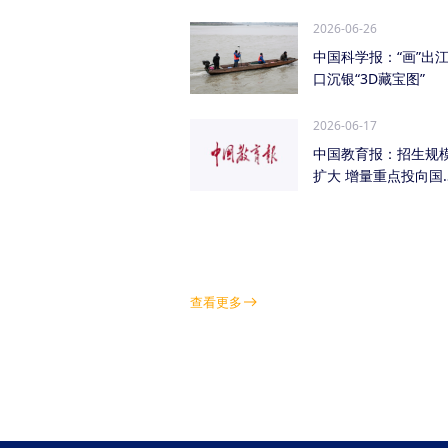
管低空经济（成都...
2026-06-26
中国科学报：“画”出
口沉银“3D藏宝图”
2026-06-17
中国教育报：招生规
扩大 增量重点投向国
急需紧缺学科领域
查看更多