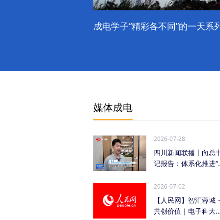
成电学子“精彩各不同”的一天系列
媒体成电
2026-07-28
四川新闻联播丨向总
记报告：体系化推进“
时发力” 加快打...
2026-07-02
【人民网】智汇蓉城
共创价值｜电子科大