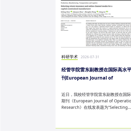
科研学术
2026-07-31
经管学院雷东副教授在国际高水
刊European Journal of
Operational Research发表研
果
近日，我校经管学院雷东副教授在国际
期刊《European Journal of Operatio
Research》在线发表题为“Selecting
return insurance and online ...