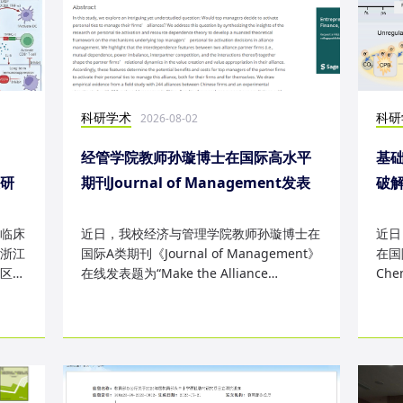
科研学术
科研
2026-08-02
经管学院教师孙璇博士在国际高水平
基础
表研
期刊Journal of Management发表
破
研究成果
失
临床
近日，我校经济与管理学院教师孙璇博士在
近日
浙江
国际A类期刊《Journal of Management》
在国际
区
在线发表题为“Make the Alliance
Che
Personal: A Dependence Framewor...
为“Sm