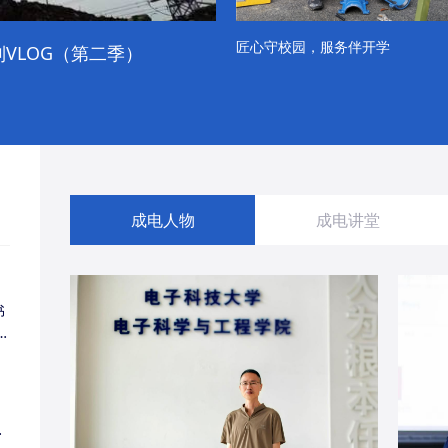
匠心守校园，服务伴开学
VLOG（第二季）
成电学子“精彩各不同”的一天
成电人物
成电讲堂
书
同
・
经