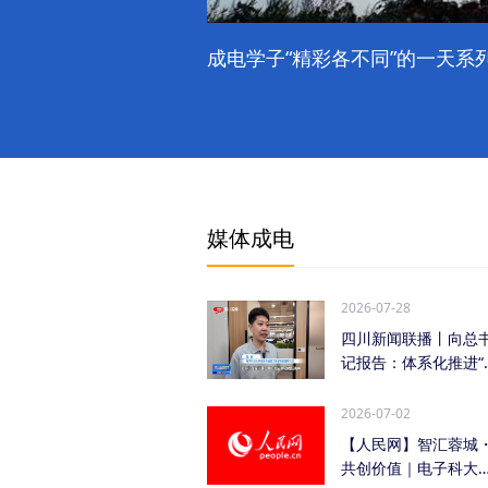
成电学子“精彩各不同”的一天系列
媒体成电
2026-07-28
四川新闻联播丨向总
记报告：体系化推进“
时发力” 加快打...
2026-07-02
【人民网】智汇蓉城
共创价值｜电子科大