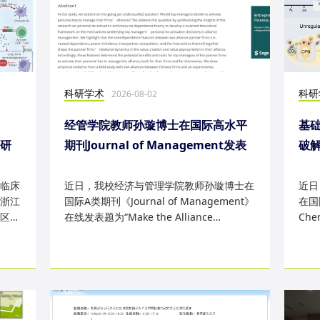
科研学术
科研
2026-08-02
经管学院教师孙璇博士在国际高水平
基础
表研
期刊Journal of Management发表
破
研究成果
失
临床
近日，我校经济与管理学院教师孙璇博士在
近日
浙江
国际A类期刊《Journal of Management》
在国际
区
在线发表题为“Make the Alliance
Che
Personal: A Dependence Framewor...
为“Sm