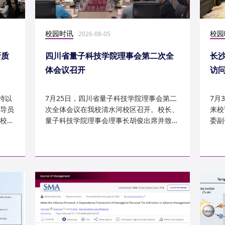
校园时讯
校园
2026-08-05
新质
四川省量子科技学院理事会第二次全
长
体会议召开
访
持以
7月25日，四川省量子科技学院理事会第二
7月
导员
次全体会议在我校清水河校区召开。校长、
来校
校
量子科技学院理事会理事长胡俊出席并致
委副
辞。校党委副书记、副校长李...
科建