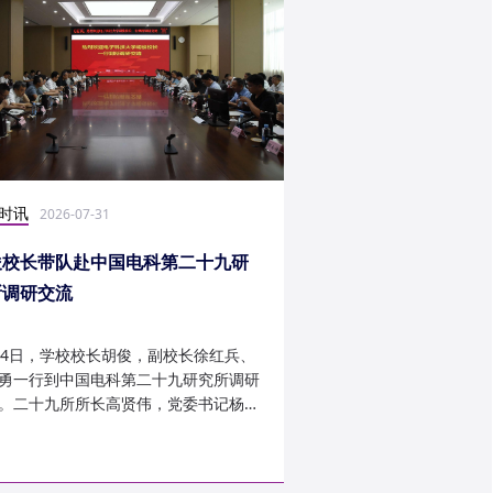
时讯
社会实践
2026-07-31
2026-07-27
俊校长带队赴中国电科第二十九研
光电学子赴康定开展
所调研交流
24日，学校校长胡俊，副校长徐红兵、
光电科学与工程学院光
勇一行到中国电科第二十九研究所调研
研究生第一党支部、信
。二十九所所长高贤伟，党委书记杨建
究生第二党支部组建“康
副所长孟建、袁琦莉、...
于 7 月 14 日至 7 月 ...