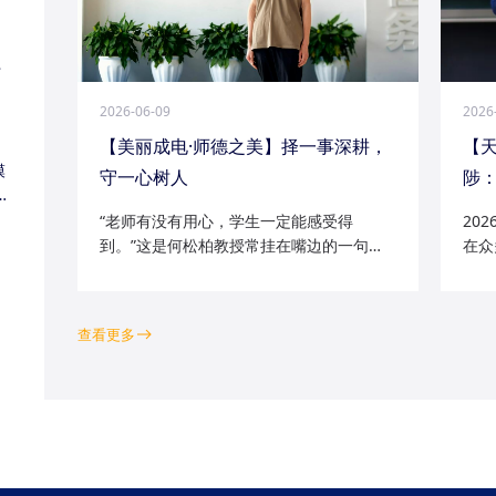
江
2026-06-09
2026
【美丽成电·师德之美】择一事深耕，
【
模
守一心树人
陟：
家
“老师有没有用心，学生一定能感受得
20
到。”这是何松柏教授常挂在嘴边的一句
在众
话。这位土生土长的成电人，从1991级光
学院
电五系的学子一路走来，二十余年间，深
磁场
耕“模拟电路基础”“电路分析与电子线路”等
空天
查看更多
工科核心课程...
钻研的