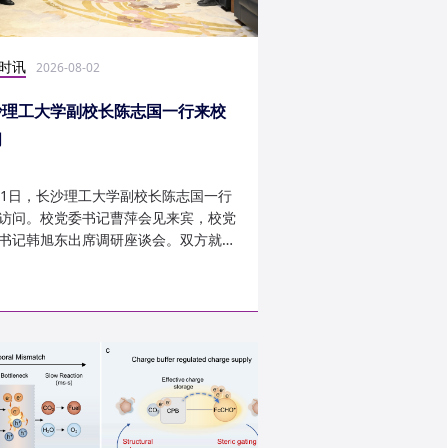
时讯
科研学术
2026-08-02
2026-07-30
沙理工大学副校长陈志国一行来校
计算机学院鲁力教授
问
MICRO 2026录用
31日，长沙理工大学副校长陈志国一行
近日，第59届IEEE/A
访问。校党委书记曹萍会见来宾，校党
讨会（The 59th IEEE/
书记韩旭东出席调研座谈会。双方就学
InternationalSymposi
设、人才培养等深入交...
Microarchitecture
论文录用结果。我...