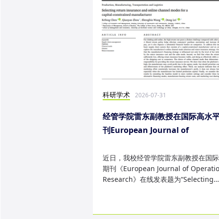
科研学术
2026-07-31
经管学院雷东副教授在国际高水
刊European Journal of
Operational Research发表研
果
近日，我校经管学院雷东副教授在国际
期刊《European Journal of Operatio
Research》在线发表题为“Selecting
return insurance and online ...