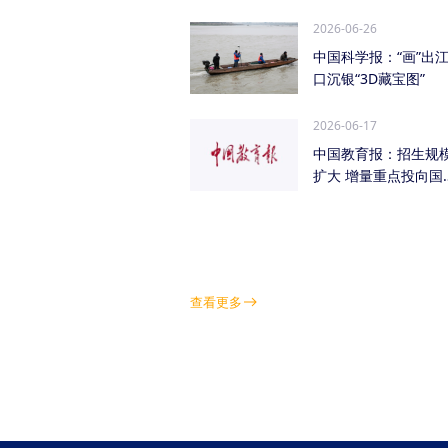
管低空经济（成都...
2026-06-26
中国科学报：“画”出
口沉银“3D藏宝图”
2026-06-17
中国教育报：招生规
扩大 增量重点投向国
急需紧缺学科领域
查看更多