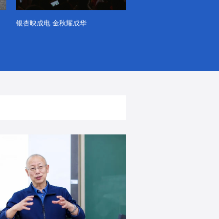
银杏映成电 金秋耀成华
系列VLOG（第一季）
出彩！春天里！