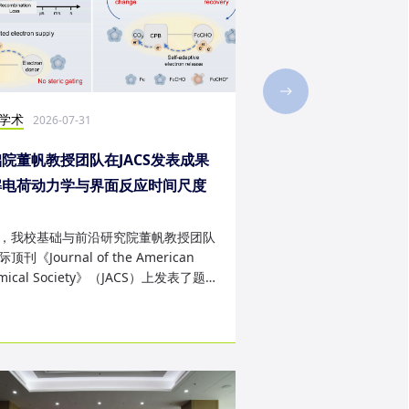
学术
社会实践
2026-07-31
2026-07-28
院董帆教授团队在JACS发表成果
2026年第二十三届“
解电荷动力学与界面反应时间尺度
西班牙内布里哈大学
配难题
成
，我校基础与前沿研究院董帆教授团队
近日，我校第二十三届“
顶刊《Journal of the American
学生赴西班牙内布里哈
mical Society》（JACS）上发表了题
天的暑期交流项目。该
art Charge Buffer-Mod...
习、前沿科技实战、文..