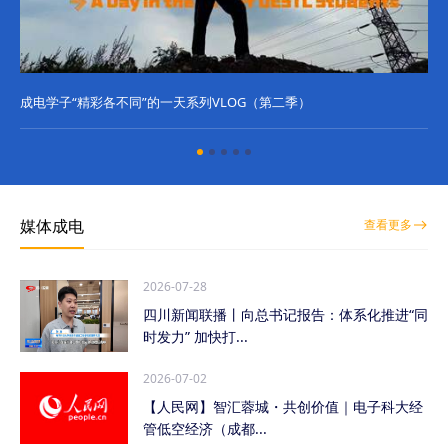
成电学子“精彩各不同”的一天系列VLOG（第二季）
成
媒体成电
查看更多
2026-07-28
四川新闻联播丨向总书记报告：体系化推进“同
时发力” 加快打...
2026-07-02
【人民网】智汇蓉城・共创价值｜电子科大经
管低空经济（成都...