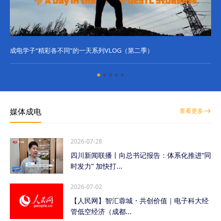
成电学子“精彩各不同”的一天系列VLOG（第二季）
成
媒体成电
查看更多
2026-07-28
四川新闻联播丨向总书记报告：体系化推进“同
时发力” 加快打...
2026-07-02
【人民网】智汇蓉城・共创价值｜电子科大经
管低空经济（成都...