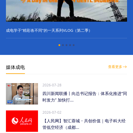
成电学子“精彩各不同”的一天系列VLOG（第二季）
成
媒体成电
查看更多
2026-07-28
四川新闻联播丨向总书记报告：体系化推进“同
时发力” 加快打...
2026-07-02
【人民网】智汇蓉城・共创价值｜电子科大经
管低空经济（成都...