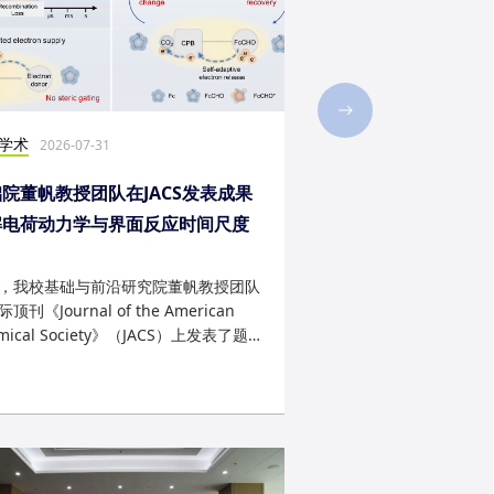
学术
社会实践
2026-07-31
2026-07-28
院董帆教授团队在JACS发表成果
2026年第二十三届“
解电荷动力学与界面反应时间尺度
西班牙内布里哈大学
配难题
成
，我校基础与前沿研究院董帆教授团队
近日，我校第二十三届“
顶刊《Journal of the American
学生赴西班牙内布里哈
mical Society》（JACS）上发表了题
天的暑期交流项目。该
art Charge Buffer-Mod...
习、前沿科技实战、文..