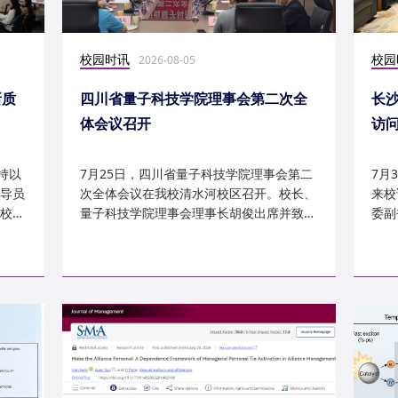
校园时讯
校园
2026-08-05
新质
四川省量子科技学院理事会第二次全
长
体会议召开
访
持以
7月25日，四川省量子科技学院理事会第二
7月
导员
次全体会议在我校清水河校区召开。校长、
来校
校
量子科技学院理事会理事长胡俊出席并致
委副
辞。校党委副书记、副校长李...
科建