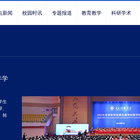
点新闻
校园时讯
专题报道
教育教学
科研学术
年学
学生
萍、
、韩