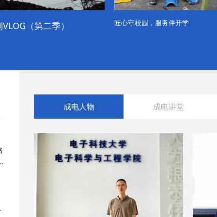
匠心守校园，服务伴开学
VLOG（第二季）
成电学子“精彩各不同”的一天
成电人物
成电讲堂
书
同
・
经