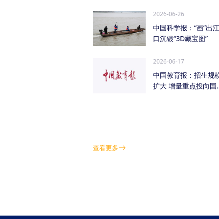
管低空经济（成都...
2026-06-26
中国科学报：“画”出
口沉银“3D藏宝图”
2026-06-17
中国教育报：招生规
扩大 增量重点投向国
急需紧缺学科领域
查看更多