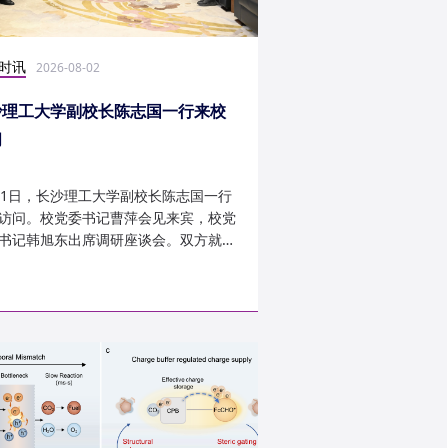
时讯
科研学术
2026-08-02
2026-07-30
沙理工大学副校长陈志国一行来校
计算机学院鲁力教授
问
MICRO 2026录用
31日，长沙理工大学副校长陈志国一行
近日，第59届IEEE/A
访问。校党委书记曹萍会见来宾，校党
讨会（The 59th IEEE/
书记韩旭东出席调研座谈会。双方就学
InternationalSymposi
设、人才培养等深入交...
Microarchitecture
论文录用结果。我...