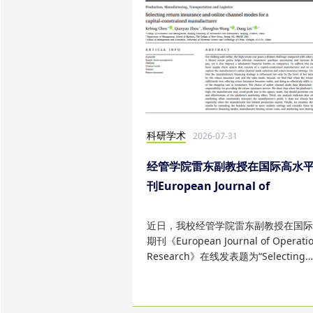
科研学术
2026-07-31
经管学院雷东副教授在国际高水
刊European Journal of
Operational Research发表研
果
近日，我校经管学院雷东副教授在国际
期刊《European Journal of Operatio
Research》在线发表题为“Selecting
return insurance and online ...