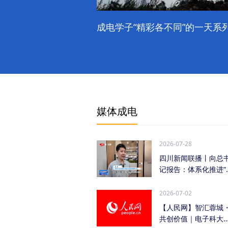
成电学子“精彩各不同”的一天系列
媒体成电
2026-07-28
四川新闻联播丨向总
记报告：体系化推进“
时发力” 加快打...
2026-07-02
【人民网】智汇蓉城
共创价值｜电子科大