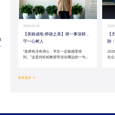
江
2026-06-09
2026
【美丽成电·师德之美】择一事深耕，
【
模
守一心树人
陟：
家
“老师有没有用心，学生一定能感受得
20
到。”这是何松柏教授常挂在嘴边的一句
在众
话。这位土生土长的成电人，从1991级光
学院
电五系的学子一路走来，二十余年间，深
磁场
耕“模拟电路基础”“电路分析与电子线路”等
空天
查看更多
工科核心课程...
钻研的