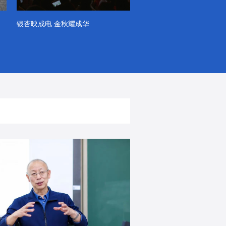
银杏映成电 金秋耀成华
系列VLOG（第一季）
出彩！春天里！