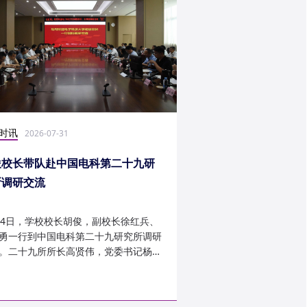
时讯
社会实践
2026-07-31
2026-07-27
俊校长带队赴中国电科第二十九研
光电学子赴康定开展
所调研交流
24日，学校校长胡俊，副校长徐红兵、
光电科学与工程学院光
勇一行到中国电科第二十九研究所调研
研究生第一党支部、信
。二十九所所长高贤伟，党委书记杨建
究生第二党支部组建“康
副所长孟建、袁琦莉、...
于 7 月 14 日至 7 月 ...