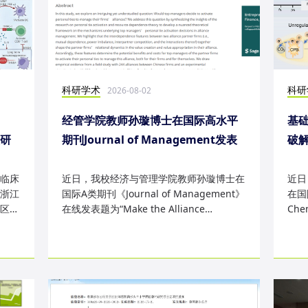
科研学术
科研
2026-08-02
经管学院教师孙璇博士在国际高水平
基础
表研
期刊Journal of Management发表
破
研究成果
失
临床
近日，我校经济与管理学院教师孙璇博士在
近日
浙江
国际A类期刊《Journal of Management》
在国际
区
在线发表题为“Make the Alliance
Che
Personal: A Dependence Framewor...
为“Sm