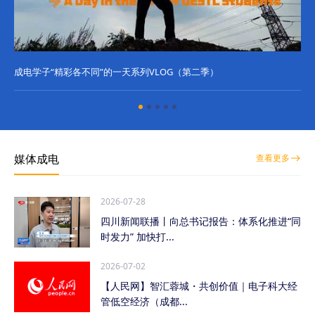
成电学子“精彩各不同”的一天系列VLOG（第二季）
成
媒体成电
查看更多
2026-07-28
四川新闻联播丨向总书记报告：体系化推进“同
时发力” 加快打...
2026-07-02
【人民网】智汇蓉城・共创价值｜电子科大经
管低空经济（成都...